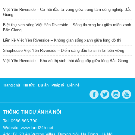
Việt Yên Riverside – Cơ hội đầu tư vàng giữa trung tâm công nghiệp Bắc
Giang
Biệt thự ven sông Việt Yên Riverside – Sống thượng lưu giữa miền xanh
Bắc Giang
Liền kề Việt Yên Riverside – Không gian sống xanh giữa lòng đô thị
Shophouse Việt Yên Riverside – Điểm sáng đầu tư sinh lời bền vững
Việt Yên Riverside – Khu đô thị sinh thái đẳng cấp giữa lòng Bắc Giang
Trang chủ
Tin tức
Dự án
Pháp lý
Liên hệ
THÔNG TIN DỰ ÁN HÀ NỘI
Tel: 0986 866 790
Website: www.land24h.net
Add: B1.20 An Vượng Villas, Dương Nội, Hà Đông, Hà Nội