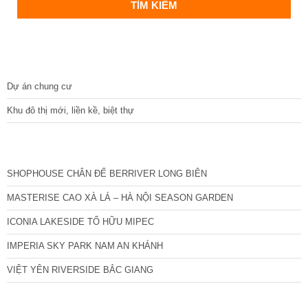
DỰ ÁN
Dự án chung cư
Khu đô thị mới, liền kề, biệt thự
CÁC DỰ ÁN MỚI NHẤT
SHOPHOUSE CHÂN ĐẾ BERRIVER LONG BIÊN
MASTERISE CAO XÀ LÁ – HÀ NỘI SEASON GARDEN
ICONIA LAKESIDE TỐ HỮU MIPEC
IMPERIA SKY PARK NAM AN KHÁNH
VIỆT YÊN RIVERSIDE BẮC GIANG
TIN NỔI BẬT