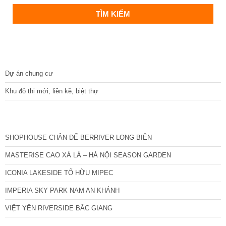
DỰ ÁN
Dự án chung cư
Khu đô thị mới, liền kề, biệt thự
CÁC DỰ ÁN MỚI NHẤT
SHOPHOUSE CHÂN ĐẾ BERRIVER LONG BIÊN
MASTERISE CAO XÀ LÁ – HÀ NỘI SEASON GARDEN
ICONIA LAKESIDE TỐ HỮU MIPEC
IMPERIA SKY PARK NAM AN KHÁNH
VIỆT YÊN RIVERSIDE BẮC GIANG