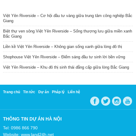
TIN NỔI BẬT
Việt Yên Riverside – Cơ hội đầu tư vàng giữa trung tâm công nghiệp Bắc
Giang
Biệt thự ven sông Việt Yên Riverside – Sống thượng lưu giữa miền xanh
Bắc Giang
Liền kề Việt Yên Riverside – Không gian sống xanh giữa lòng đô thị
Shophouse Việt Yên Riverside – Điểm sáng đầu tư sinh lời bền vững
Việt Yên Riverside – Khu đô thị sinh thái đẳng cấp giữa lòng Bắc Giang
Trang chủ
Tin tức
Dự án
Pháp lý
Liên hệ
THÔNG TIN DỰ ÁN HÀ NỘI
Tel: 0986 866 790
Website: www.land24h.net