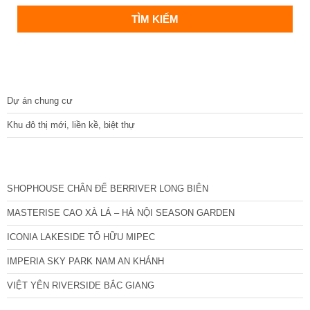
DỰ ÁN
Dự án chung cư
Khu đô thị mới, liền kề, biệt thự
CÁC DỰ ÁN MỚI NHẤT
SHOPHOUSE CHÂN ĐẾ BERRIVER LONG BIÊN
MASTERISE CAO XÀ LÁ – HÀ NỘI SEASON GARDEN
ICONIA LAKESIDE TỐ HỮU MIPEC
IMPERIA SKY PARK NAM AN KHÁNH
VIỆT YÊN RIVERSIDE BẮC GIANG