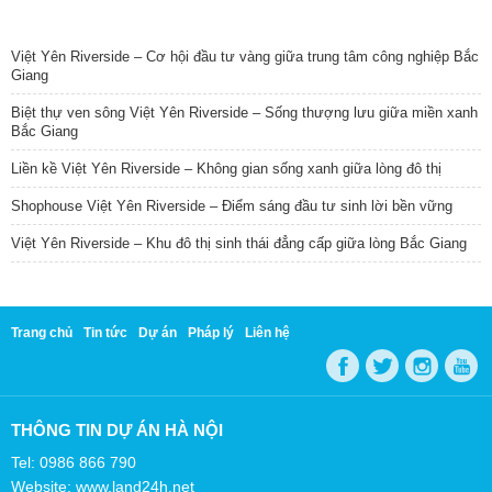
TIN NỔI BẬT
Việt Yên Riverside – Cơ hội đầu tư vàng giữa trung tâm công nghiệp Bắc
Giang
Biệt thự ven sông Việt Yên Riverside – Sống thượng lưu giữa miền xanh
Bắc Giang
Liền kề Việt Yên Riverside – Không gian sống xanh giữa lòng đô thị
Shophouse Việt Yên Riverside – Điểm sáng đầu tư sinh lời bền vững
Việt Yên Riverside – Khu đô thị sinh thái đẳng cấp giữa lòng Bắc Giang
Trang chủ
Tin tức
Dự án
Pháp lý
Liên hệ
THÔNG TIN DỰ ÁN HÀ NỘI
Tel: 0986 866 790
Website: www.land24h.net