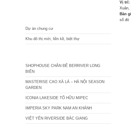
Vị trí:
Xuân, 
Bàn g
DỰ ÁN
sổ đỏ
Dự án chung cư
Khu đô thị mới, liền kề, biệt thự
CÁC DỰ ÁN MỚI NHẤT
SHOPHOUSE CHÂN ĐẾ BERRIVER LONG
BIÊN
MASTERISE CAO XÀ LÁ – HÀ NỘI SEASON
GARDEN
ICONIA LAKESIDE TỐ HỮU MIPEC
IMPERIA SKY PARK NAM AN KHÁNH
VIỆT YÊN RIVERSIDE BẮC GIANG