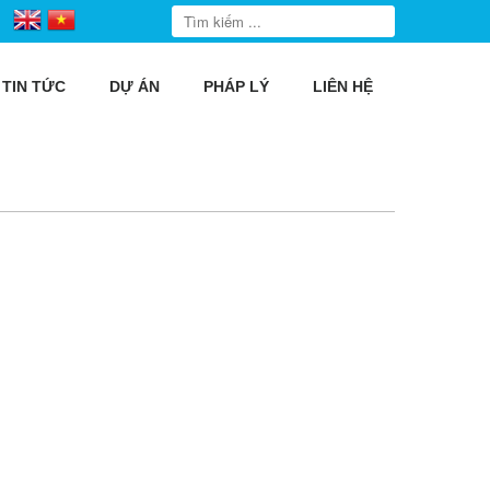
TIN TỨC
DỰ ÁN
PHÁP LÝ
LIÊN HỆ