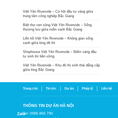
TIN NỔI BẬT
Việt Yên Riverside – Cơ hội đầu tư vàng giữa
trung tâm công nghiệp Bắc Giang
Biệt thự ven sông Việt Yên Riverside – Sống
thượng lưu giữa miền xanh Bắc Giang
Liền kề Việt Yên Riverside – Không gian sống
xanh giữa lòng đô thị
Shophouse Việt Yên Riverside – Điểm sáng đầu
tư sinh lời bền vững
Việt Yên Riverside – Khu đô thị sinh thái đẳng cấp
giữa lòng Bắc Giang
Trang chủ
Tin tức
Dự án
Pháp lý
Liên hệ
THÔNG TIN DỰ ÁN HÀ NỘI
Tel: 0986 866 790
Zalo