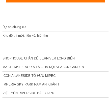
DỰ ÁN
Dự án chung cư
Khu đô thị mới, liền kề, biệt thự
CÁC DỰ ÁN MỚI NHẤT
SHOPHOUSE CHÂN ĐẾ BERRIVER LONG BIÊN
MASTERISE CAO XÀ LÁ – HÀ NỘI SEASON GARDEN
ICONIA LAKESIDE TỐ HỮU MIPEC
IMPERIA SKY PARK NAM AN KHÁNH
VIỆT YÊN RIVERSIDE BẮC GIANG
TIN NỔI BẬT