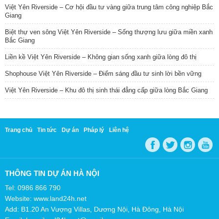
Việt Yên Riverside – Cơ hội đầu tư vàng giữa trung tâm công nghiệp Bắc
Giang
Biệt thự ven sông Việt Yên Riverside – Sống thượng lưu giữa miền xanh
Bắc Giang
Liền kề Việt Yên Riverside – Không gian sống xanh giữa lòng đô thị
Shophouse Việt Yên Riverside – Điểm sáng đầu tư sinh lời bền vững
Việt Yên Riverside – Khu đô thị sinh thái đẳng cấp giữa lòng Bắc Giang
Trang chủ
Tin tức
Dự án
Pháp lý
Liên hệ
THÔNG TIN DỰ ÁN HÀ NỘI
Tel: 0986 866 790
Website: www.land24h.net
Add: B1.20 An Vượng Villas, Dương Nội, Hà Đông, Hà Nội