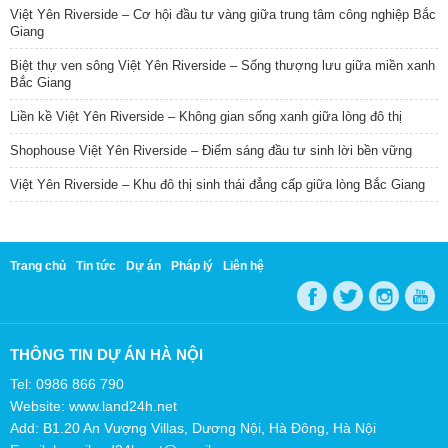
Việt Yên Riverside – Cơ hội đầu tư vàng giữa trung tâm công nghiệp Bắc
Giang
Biệt thự ven sông Việt Yên Riverside – Sống thượng lưu giữa miền xanh
Bắc Giang
Liền kề Việt Yên Riverside – Không gian sống xanh giữa lòng đô thị
Shophouse Việt Yên Riverside – Điểm sáng đầu tư sinh lời bền vững
Việt Yên Riverside – Khu đô thị sinh thái đẳng cấp giữa lòng Bắc Giang
Trang chủ
Tin tức
Dự án
Pháp lý
Liên hệ
THÔNG TIN DỰ ÁN HÀ NỘI
Tel: 0986 866 790
Website: www.land24h.net
Add: B1.20 An Vượng Villas, Dương Nội, Hà Đông, Hà Nội