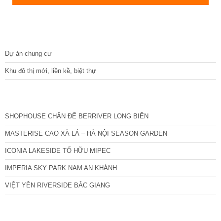
DỰ ÁN
Dự án chung cư
Khu đô thị mới, liền kề, biệt thự
CÁC DỰ ÁN MỚI NHẤT
SHOPHOUSE CHÂN ĐẾ BERRIVER LONG BIÊN
MASTERISE CAO XÀ LÁ – HÀ NỘI SEASON GARDEN
ICONIA LAKESIDE TỐ HỮU MIPEC
IMPERIA SKY PARK NAM AN KHÁNH
VIỆT YÊN RIVERSIDE BẮC GIANG
TIN NỔI BẬT