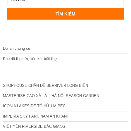
DỰ ÁN
Dự án chung cư
Khu đô thị mới, liền kề, biệt thự
CÁC DỰ ÁN MỚI NHẤT
SHOPHOUSE CHÂN ĐẾ BERRIVER LONG BIÊN
MASTERISE CAO XÀ LÁ – HÀ NỘI SEASON GARDEN
ICONIA LAKESIDE TỐ HỮU MIPEC
IMPERIA SKY PARK NAM AN KHÁNH
VIỆT YÊN RIVERSIDE BẮC GIANG