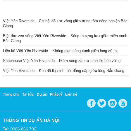
TIN NỔI BẬT
Việt Yên Riverside – Cơ hội đầu tư vàng giữa trung tâm công nghiệp Bắc
Giang
Biệt thự ven sông Việt Yên Riverside – Sống thượng lưu giữa miền xanh
Bắc Giang
Liền kề Việt Yên Riverside – Không gian sống xanh giữa lòng đô thị
Shophouse Việt Yên Riverside – Điểm sáng đầu tư sinh lời bền vững
Việt Yên Riverside – Khu đô thị sinh thái đẳng cấp giữa lòng Bắc Giang
Trang chủ
Tin tức
Dự án
Pháp lý
Liên hệ
THÔNG TIN DỰ ÁN HÀ NỘI
Tel: 0986 866 790