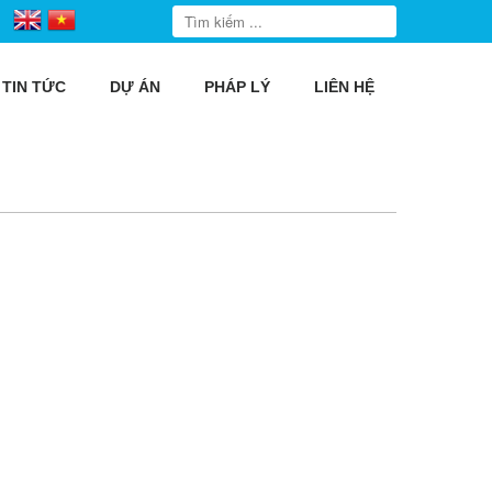
TIN TỨC
DỰ ÁN
PHÁP LÝ
LIÊN HỆ