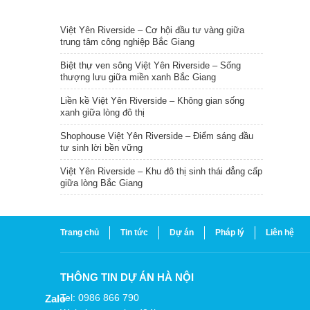
TIN NỔI BẬT
Việt Yên Riverside – Cơ hội đầu tư vàng giữa
trung tâm công nghiệp Bắc Giang
Biệt thự ven sông Việt Yên Riverside – Sống
thượng lưu giữa miền xanh Bắc Giang
Liền kề Việt Yên Riverside – Không gian sống
xanh giữa lòng đô thị
Shophouse Việt Yên Riverside – Điểm sáng đầu
tư sinh lời bền vững
Việt Yên Riverside – Khu đô thị sinh thái đẳng cấp
giữa lòng Bắc Giang
Trang chủ
Tin tức
Dự án
Pháp lý
Liên hệ
THÔNG TIN DỰ ÁN HÀ NỘI
Tel: 0986 866 790
Zalo