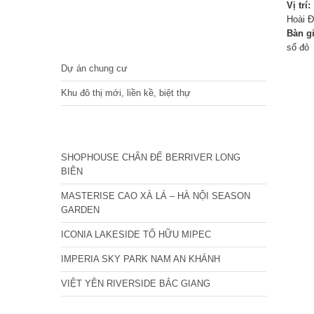
Vị trí:
Hoài Đ
Bàn g
DỰ ÁN
sổ đỏ
Dự án chung cư
Khu đô thị mới, liền kề, biệt thự
CÁC DỰ ÁN MỚI NHẤT
SHOPHOUSE CHÂN ĐẾ BERRIVER LONG
BIÊN
MASTERISE CAO XÀ LÁ – HÀ NỘI SEASON
GARDEN
ICONIA LAKESIDE TỐ HỮU MIPEC
IMPERIA SKY PARK NAM AN KHÁNH
VIỆT YÊN RIVERSIDE BẮC GIANG