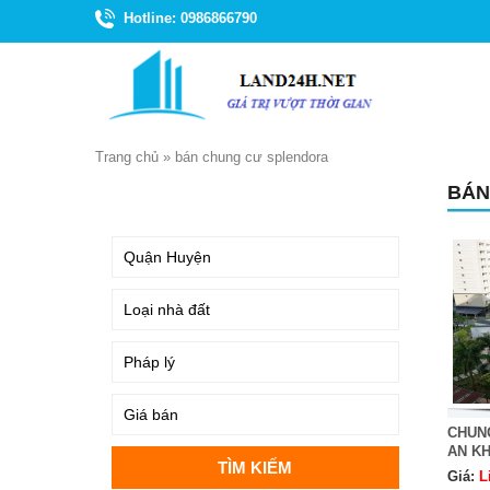
Hotline: 0986866790
Trang chủ
»
bán chung cư splendora
BÁN
TÌM KIẾM
CHUN
AN K
Giá:
L