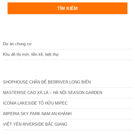
DỰ ÁN
Dự án chung cư
Khu đô thị mới, liền kề, biệt thự
CÁC DỰ ÁN MỚI NHẤT
SHOPHOUSE CHÂN ĐẾ BERRIVER LONG BIÊN
MASTERISE CAO XÀ LÁ – HÀ NỘI SEASON GARDEN
ICONIA LAKESIDE TỐ HỮU MIPEC
IMPERIA SKY PARK NAM AN KHÁNH
VIỆT YÊN RIVERSIDE BẮC GIANG