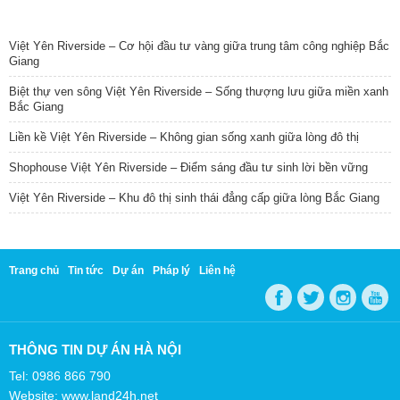
TIN NỔI BẬT
Việt Yên Riverside – Cơ hội đầu tư vàng giữa trung tâm công nghiệp Bắc
Giang
Biệt thự ven sông Việt Yên Riverside – Sống thượng lưu giữa miền xanh
Bắc Giang
Liền kề Việt Yên Riverside – Không gian sống xanh giữa lòng đô thị
Shophouse Việt Yên Riverside – Điểm sáng đầu tư sinh lời bền vững
Việt Yên Riverside – Khu đô thị sinh thái đẳng cấp giữa lòng Bắc Giang
Trang chủ
Tin tức
Dự án
Pháp lý
Liên hệ
THÔNG TIN DỰ ÁN HÀ NỘI
Tel: 0986 866 790
Website: www.land24h.net