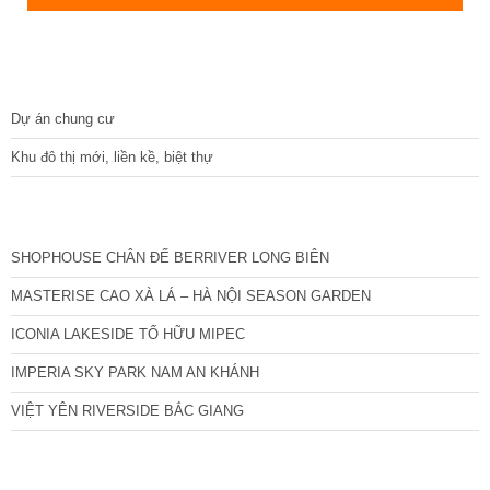
DỰ ÁN
Dự án chung cư
Khu đô thị mới, liền kề, biệt thự
CÁC DỰ ÁN MỚI NHẤT
SHOPHOUSE CHÂN ĐẾ BERRIVER LONG BIÊN
MASTERISE CAO XÀ LÁ – HÀ NỘI SEASON GARDEN
ICONIA LAKESIDE TỐ HỮU MIPEC
IMPERIA SKY PARK NAM AN KHÁNH
VIỆT YÊN RIVERSIDE BẮC GIANG
TIN NỔI BẬT