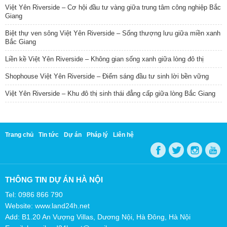
Việt Yên Riverside – Cơ hội đầu tư vàng giữa trung tâm công nghiệp Bắc
Giang
Biệt thự ven sông Việt Yên Riverside – Sống thượng lưu giữa miền xanh
Bắc Giang
Liền kề Việt Yên Riverside – Không gian sống xanh giữa lòng đô thị
Shophouse Việt Yên Riverside – Điểm sáng đầu tư sinh lời bền vững
Việt Yên Riverside – Khu đô thị sinh thái đẳng cấp giữa lòng Bắc Giang
Trang chủ
Tin tức
Dự án
Pháp lý
Liên hệ
THÔNG TIN DỰ ÁN HÀ NỘI
Tel: 0986 866 790
Website: www.land24h.net
Add: B1.20 An Vượng Villas, Dương Nội, Hà Đông, Hà Nội