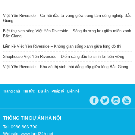
TIN NỔI BẬT
Việt Yên Riverside – Cơ hội đầu tư vàng giữa trung tâm công nghiệp Bắc
Giang
Biệt thự ven sông Việt Yên Riverside – Sống thượng lưu giữa miền xanh
Bắc Giang
Liền kề Việt Yên Riverside – Không gian sống xanh giữa lòng đô thị
Shophouse Việt Yên Riverside – Điểm sáng đầu tư sinh lời bền vững
Việt Yên Riverside – Khu đô thị sinh thái đẳng cấp giữa lòng Bắc Giang
Trang chủ
Tin tức
Dự án
Pháp lý
Liên hệ
THÔNG TIN DỰ ÁN HÀ NỘI
Tel: 0986 866 790
Website: www.land24h.net