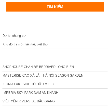
DỰ ÁN
Dự án chung cư
Khu đô thị mới, liền kề, biệt thự
CÁC DỰ ÁN MỚI NHẤT
SHOPHOUSE CHÂN ĐẾ BERRIVER LONG BIÊN
MASTERISE CAO XÀ LÁ – HÀ NỘI SEASON GARDEN
ICONIA LAKESIDE TỐ HỮU MIPEC
IMPERIA SKY PARK NAM AN KHÁNH
VIỆT YÊN RIVERSIDE BẮC GIANG