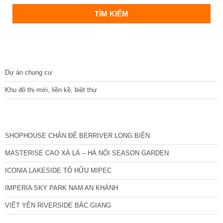
DỰ ÁN
Dự án chung cư
Khu đô thị mới, liền kề, biệt thự
CÁC DỰ ÁN MỚI NHẤT
SHOPHOUSE CHÂN ĐẾ BERRIVER LONG BIÊN
MASTERISE CAO XÀ LÁ – HÀ NỘI SEASON GARDEN
ICONIA LAKESIDE TỐ HỮU MIPEC
IMPERIA SKY PARK NAM AN KHÁNH
VIỆT YÊN RIVERSIDE BẮC GIANG