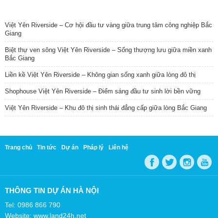
TIN NỔI BẬT
Việt Yên Riverside – Cơ hội đầu tư vàng giữa trung tâm công nghiệp Bắc
Giang
Biệt thự ven sông Việt Yên Riverside – Sống thượng lưu giữa miền xanh
Bắc Giang
Liền kề Việt Yên Riverside – Không gian sống xanh giữa lòng đô thị
Shophouse Việt Yên Riverside – Điểm sáng đầu tư sinh lời bền vững
Việt Yên Riverside – Khu đô thị sinh thái đẳng cấp giữa lòng Bắc Giang
Trang chủ
Tin tức
Dự án
Pháp lý
Liên hệ
THÔNG TIN DỰ ÁN HÀ NỘI
Tel: 0986 866 790
Website: www.land24h.net