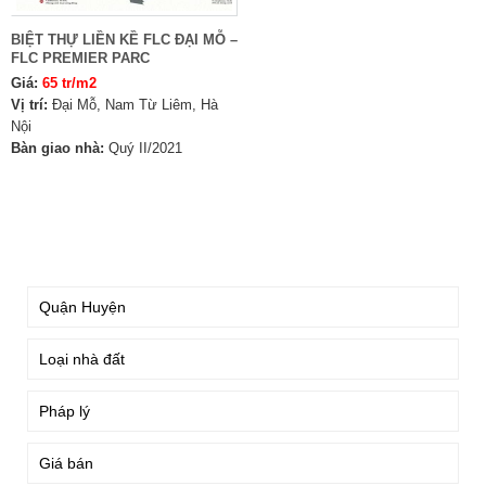
BIỆT THỰ LIỀN KỀ FLC ĐẠI MỖ –
FLC PREMIER PARC
Giá:
65 tr/m2
Vị trí:
Đại Mỗ, Nam Từ Liêm, Hà
Nội
Bàn giao nhà:
Quý II/2021
TÌM KIẾM