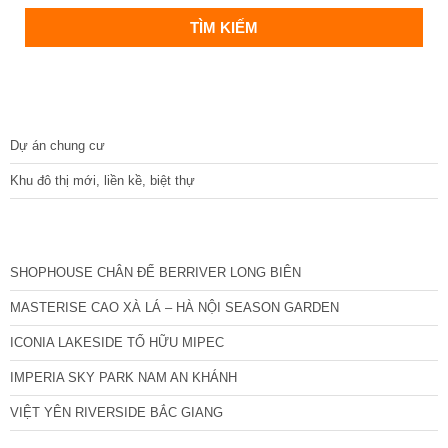
DỰ ÁN
Dự án chung cư
Khu đô thị mới, liền kề, biệt thự
CÁC DỰ ÁN MỚI NHẤT
SHOPHOUSE CHÂN ĐẾ BERRIVER LONG BIÊN
MASTERISE CAO XÀ LÁ – HÀ NỘI SEASON GARDEN
ICONIA LAKESIDE TỐ HỮU MIPEC
IMPERIA SKY PARK NAM AN KHÁNH
VIỆT YÊN RIVERSIDE BẮC GIANG