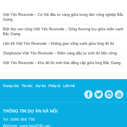
TIN NỔI BẬT
Việt Yên Riverside – Cơ hội đầu tư vàng giữa trung tâm công nghiệp Bắc
Giang
Biệt thự ven sông Việt Yên Riverside – Sống thượng lưu giữa miền xanh
Bắc Giang
Liền kề Việt Yên Riverside – Không gian sống xanh giữa lòng đô thị
Shophouse Việt Yên Riverside – Điểm sáng đầu tư sinh lời bền vững
Việt Yên Riverside – Khu đô thị sinh thái đẳng cấp giữa lòng Bắc Giang
Trang chủ
Tin tức
Dự án
Pháp lý
Liên hệ
THÔNG TIN DỰ ÁN HÀ NỘI
Tel: 0986 866 790
Website: www.land24h.net