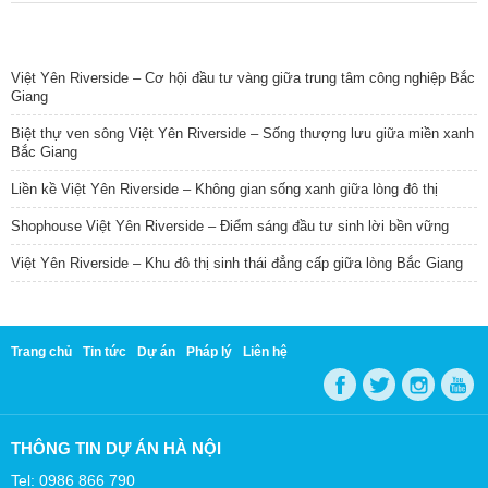
TIN NỔI BẬT
Việt Yên Riverside – Cơ hội đầu tư vàng giữa trung tâm công nghiệp Bắc
Giang
Biệt thự ven sông Việt Yên Riverside – Sống thượng lưu giữa miền xanh
Bắc Giang
Liền kề Việt Yên Riverside – Không gian sống xanh giữa lòng đô thị
Shophouse Việt Yên Riverside – Điểm sáng đầu tư sinh lời bền vững
Việt Yên Riverside – Khu đô thị sinh thái đẳng cấp giữa lòng Bắc Giang
Trang chủ
Tin tức
Dự án
Pháp lý
Liên hệ
THÔNG TIN DỰ ÁN HÀ NỘI
Tel: 0986 866 790