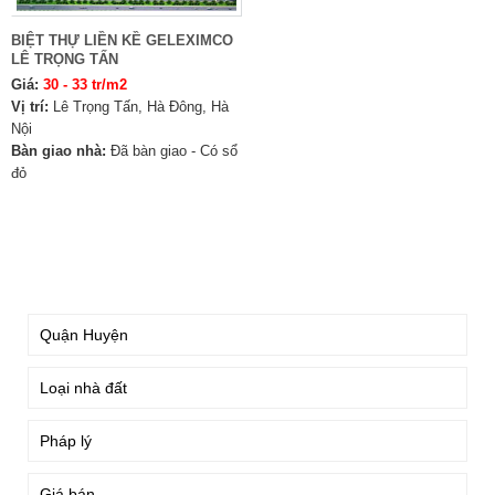
BIỆT THỰ LIỀN KỀ GELEXIMCO
LÊ TRỌNG TẤN
Giá:
30 - 33 tr/m2
Vị trí:
Lê Trọng Tấn, Hà Đông, Hà
Nội
Bàn giao nhà:
Đã bàn giao - Có sổ
đỏ
TÌM KIẾM