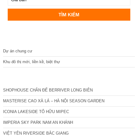
DỰ ÁN
Dự án chung cư
Khu đô thị mới, liền kề, biệt thự
CÁC DỰ ÁN MỚI NHẤT
SHOPHOUSE CHÂN ĐẾ BERRIVER LONG BIÊN
MASTERISE CAO XÀ LÁ – HÀ NỘI SEASON GARDEN
ICONIA LAKESIDE TỐ HỮU MIPEC
IMPERIA SKY PARK NAM AN KHÁNH
VIỆT YÊN RIVERSIDE BẮC GIANG