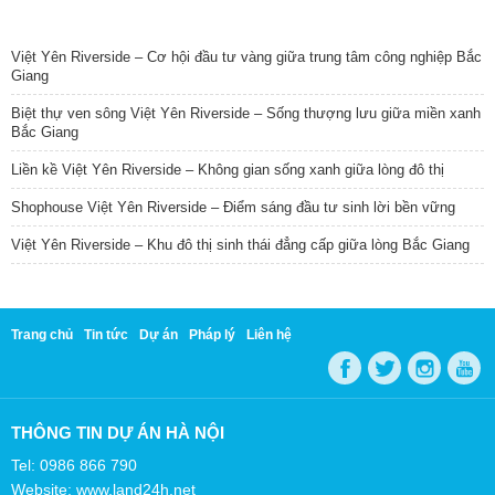
TIN NỔI BẬT
Việt Yên Riverside – Cơ hội đầu tư vàng giữa trung tâm công nghiệp Bắc
Giang
Biệt thự ven sông Việt Yên Riverside – Sống thượng lưu giữa miền xanh
Bắc Giang
Liền kề Việt Yên Riverside – Không gian sống xanh giữa lòng đô thị
Shophouse Việt Yên Riverside – Điểm sáng đầu tư sinh lời bền vững
Việt Yên Riverside – Khu đô thị sinh thái đẳng cấp giữa lòng Bắc Giang
Trang chủ
Tin tức
Dự án
Pháp lý
Liên hệ
THÔNG TIN DỰ ÁN HÀ NỘI
Tel: 0986 866 790
Website: www.land24h.net