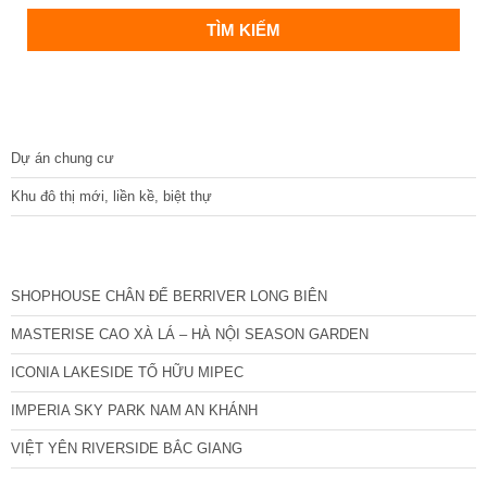
DỰ ÁN
Dự án chung cư
Khu đô thị mới, liền kề, biệt thự
CÁC DỰ ÁN MỚI NHẤT
SHOPHOUSE CHÂN ĐẾ BERRIVER LONG BIÊN
MASTERISE CAO XÀ LÁ – HÀ NỘI SEASON GARDEN
ICONIA LAKESIDE TỐ HỮU MIPEC
IMPERIA SKY PARK NAM AN KHÁNH
VIỆT YÊN RIVERSIDE BẮC GIANG