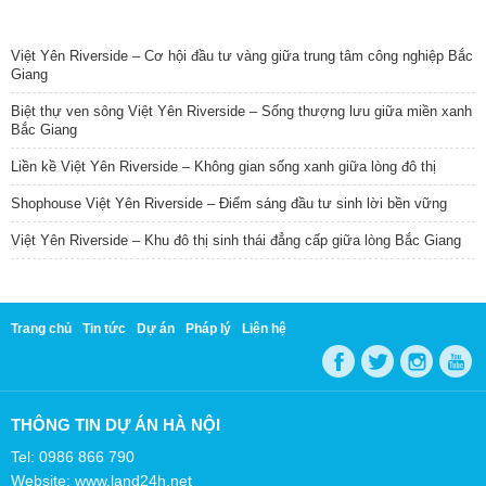
TIN NỔI BẬT
Việt Yên Riverside – Cơ hội đầu tư vàng giữa trung tâm công nghiệp Bắc
Giang
Biệt thự ven sông Việt Yên Riverside – Sống thượng lưu giữa miền xanh
Bắc Giang
Liền kề Việt Yên Riverside – Không gian sống xanh giữa lòng đô thị
Shophouse Việt Yên Riverside – Điểm sáng đầu tư sinh lời bền vững
Việt Yên Riverside – Khu đô thị sinh thái đẳng cấp giữa lòng Bắc Giang
Trang chủ
Tin tức
Dự án
Pháp lý
Liên hệ
THÔNG TIN DỰ ÁN HÀ NỘI
Tel: 0986 866 790
Website: www.land24h.net