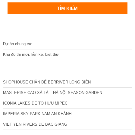
DỰ ÁN
Dự án chung cư
Khu đô thị mới, liền kề, biệt thự
CÁC DỰ ÁN MỚI NHẤT
SHOPHOUSE CHÂN ĐẾ BERRIVER LONG BIÊN
MASTERISE CAO XÀ LÁ – HÀ NỘI SEASON GARDEN
ICONIA LAKESIDE TỐ HỮU MIPEC
IMPERIA SKY PARK NAM AN KHÁNH
VIỆT YÊN RIVERSIDE BẮC GIANG