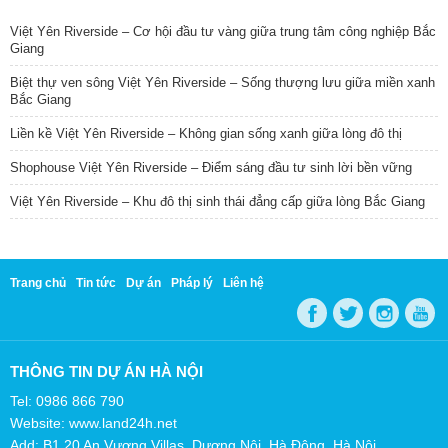
Việt Yên Riverside – Cơ hội đầu tư vàng giữa trung tâm công nghiệp Bắc
Giang
Biệt thự ven sông Việt Yên Riverside – Sống thượng lưu giữa miền xanh
Bắc Giang
Liền kề Việt Yên Riverside – Không gian sống xanh giữa lòng đô thị
Shophouse Việt Yên Riverside – Điểm sáng đầu tư sinh lời bền vững
Việt Yên Riverside – Khu đô thị sinh thái đẳng cấp giữa lòng Bắc Giang
Trang chủ
Tin tức
Dự án
Pháp lý
Liên hệ
THÔNG TIN DỰ ÁN HÀ NỘI
Tel: 0986 866 790
Website: www.land24h.net
Add: B1.20 An Vượng Villas, Dương Nội, Hà Đông, Hà Nội