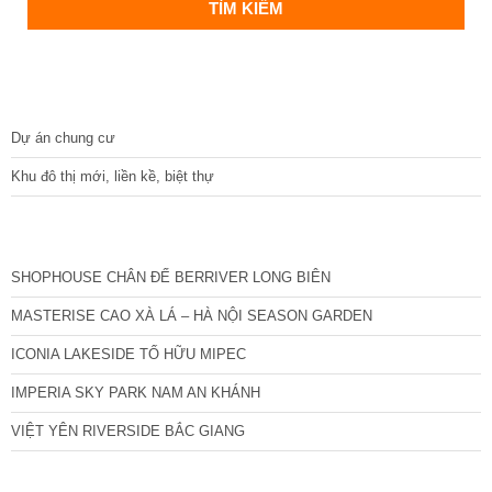
DỰ ÁN
Dự án chung cư
Khu đô thị mới, liền kề, biệt thự
CÁC DỰ ÁN MỚI NHẤT
SHOPHOUSE CHÂN ĐẾ BERRIVER LONG BIÊN
MASTERISE CAO XÀ LÁ – HÀ NỘI SEASON GARDEN
ICONIA LAKESIDE TỐ HỮU MIPEC
IMPERIA SKY PARK NAM AN KHÁNH
VIỆT YÊN RIVERSIDE BẮC GIANG
TIN NỔI BẬT