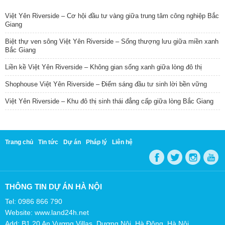
Việt Yên Riverside – Cơ hội đầu tư vàng giữa trung tâm công nghiệp Bắc
Giang
Biệt thự ven sông Việt Yên Riverside – Sống thượng lưu giữa miền xanh
Bắc Giang
Liền kề Việt Yên Riverside – Không gian sống xanh giữa lòng đô thị
Shophouse Việt Yên Riverside – Điểm sáng đầu tư sinh lời bền vững
Việt Yên Riverside – Khu đô thị sinh thái đẳng cấp giữa lòng Bắc Giang
Trang chủ
Tin tức
Dự án
Pháp lý
Liên hệ
THÔNG TIN DỰ ÁN HÀ NỘI
Tel: 0986 866 790
Website: www.land24h.net
Add: B1.20 An Vượng Villas, Dương Nội, Hà Đông, Hà Nội