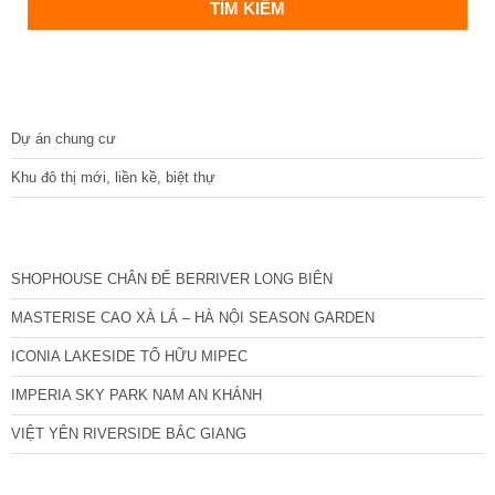
DỰ ÁN
Dự án chung cư
Khu đô thị mới, liền kề, biệt thự
CÁC DỰ ÁN MỚI NHẤT
SHOPHOUSE CHÂN ĐẾ BERRIVER LONG BIÊN
MASTERISE CAO XÀ LÁ – HÀ NỘI SEASON GARDEN
ICONIA LAKESIDE TỐ HỮU MIPEC
IMPERIA SKY PARK NAM AN KHÁNH
VIỆT YÊN RIVERSIDE BẮC GIANG
TIN NỔI BẬT