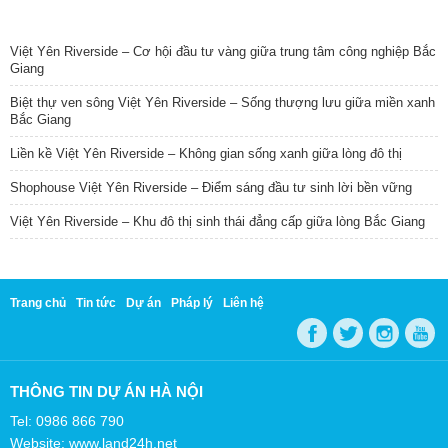
TIN NỔI BẬT
Việt Yên Riverside – Cơ hội đầu tư vàng giữa trung tâm công nghiệp Bắc
Giang
Biệt thự ven sông Việt Yên Riverside – Sống thượng lưu giữa miền xanh
Bắc Giang
Liền kề Việt Yên Riverside – Không gian sống xanh giữa lòng đô thị
Shophouse Việt Yên Riverside – Điểm sáng đầu tư sinh lời bền vững
Việt Yên Riverside – Khu đô thị sinh thái đẳng cấp giữa lòng Bắc Giang
Trang chủ
Tin tức
Dự án
Pháp lý
Liên hệ
THÔNG TIN DỰ ÁN HÀ NỘI
Tel: 0986 866 790
Website: www.land24h.net