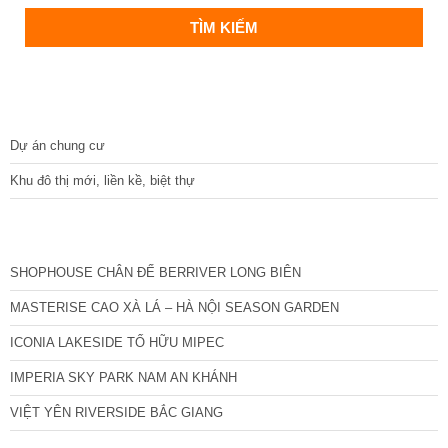
DỰ ÁN
Dự án chung cư
Khu đô thị mới, liền kề, biệt thự
CÁC DỰ ÁN MỚI NHẤT
SHOPHOUSE CHÂN ĐẾ BERRIVER LONG BIÊN
MASTERISE CAO XÀ LÁ – HÀ NỘI SEASON GARDEN
ICONIA LAKESIDE TỐ HỮU MIPEC
IMPERIA SKY PARK NAM AN KHÁNH
VIỆT YÊN RIVERSIDE BẮC GIANG