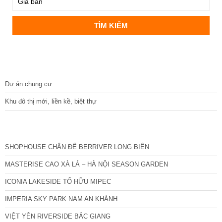
DỰ ÁN
Dự án chung cư
Khu đô thị mới, liền kề, biệt thự
CÁC DỰ ÁN MỚI NHẤT
SHOPHOUSE CHÂN ĐẾ BERRIVER LONG BIÊN
MASTERISE CAO XÀ LÁ – HÀ NỘI SEASON GARDEN
ICONIA LAKESIDE TỐ HỮU MIPEC
IMPERIA SKY PARK NAM AN KHÁNH
VIỆT YÊN RIVERSIDE BẮC GIANG