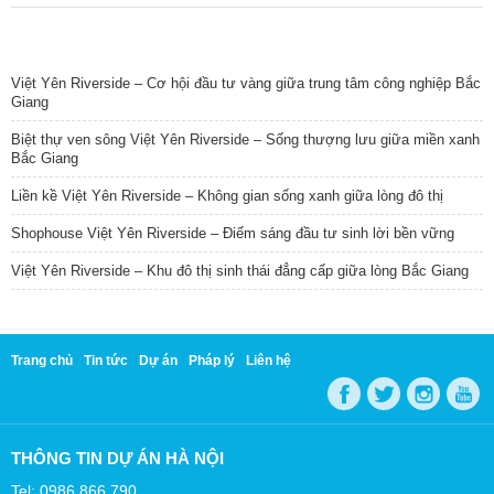
TIN NỔI BẬT
Việt Yên Riverside – Cơ hội đầu tư vàng giữa trung tâm công nghiệp Bắc
Giang
Biệt thự ven sông Việt Yên Riverside – Sống thượng lưu giữa miền xanh
Bắc Giang
Liền kề Việt Yên Riverside – Không gian sống xanh giữa lòng đô thị
Shophouse Việt Yên Riverside – Điểm sáng đầu tư sinh lời bền vững
Việt Yên Riverside – Khu đô thị sinh thái đẳng cấp giữa lòng Bắc Giang
Trang chủ
Tin tức
Dự án
Pháp lý
Liên hệ
THÔNG TIN DỰ ÁN HÀ NỘI
Tel: 0986 866 790