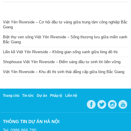
TIN NỔI BẬT
Việt Yên Riverside – Cơ hội đầu tư vàng giữa trung tâm công nghiệp Bắc
Giang
Biệt thự ven sông Việt Yên Riverside – Sống thượng lưu giữa miền xanh
Bắc Giang
Liền kề Việt Yên Riverside – Không gian sống xanh giữa lòng đô thị
Shophouse Việt Yên Riverside – Điểm sáng đầu tư sinh lời bền vững
Việt Yên Riverside – Khu đô thị sinh thái đẳng cấp giữa lòng Bắc Giang
Trang chủ
Tin tức
Dự án
Pháp lý
Liên hệ
THÔNG TIN DỰ ÁN HÀ NỘI
Tel: 0986 866 790