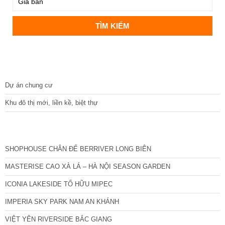
DỰ ÁN
Dự án chung cư
Khu đô thị mới, liền kề, biệt thự
CÁC DỰ ÁN MỚI NHẤT
SHOPHOUSE CHÂN ĐẾ BERRIVER LONG BIÊN
MASTERISE CAO XÀ LÁ – HÀ NỘI SEASON GARDEN
ICONIA LAKESIDE TỐ HỮU MIPEC
IMPERIA SKY PARK NAM AN KHÁNH
VIỆT YÊN RIVERSIDE BẮC GIANG