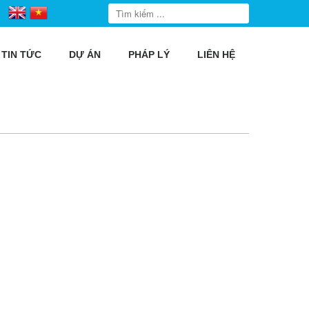
TIN TỨC
DỰ ÁN
PHÁP LÝ
LIÊN HỆ