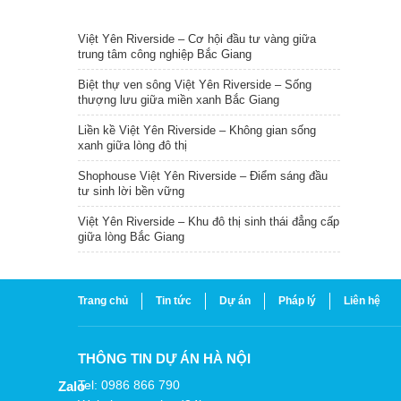
TIN NỔI BẬT
Việt Yên Riverside – Cơ hội đầu tư vàng giữa
trung tâm công nghiệp Bắc Giang
Biệt thự ven sông Việt Yên Riverside – Sống
thượng lưu giữa miền xanh Bắc Giang
Liền kề Việt Yên Riverside – Không gian sống
xanh giữa lòng đô thị
Shophouse Việt Yên Riverside – Điểm sáng đầu
tư sinh lời bền vững
Việt Yên Riverside – Khu đô thị sinh thái đẳng cấp
giữa lòng Bắc Giang
Trang chủ
Tin tức
Dự án
Pháp lý
Liên hệ
THÔNG TIN DỰ ÁN HÀ NỘI
Tel: 0986 866 790
Zalo