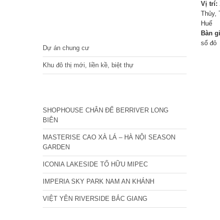
Vị trí:
Thủy, 
Huế
DỰ ÁN
Bàn g
sổ đỏ
Dự án chung cư
Khu đô thị mới, liền kề, biệt thự
CÁC DỰ ÁN MỚI NHẤT
SHOPHOUSE CHÂN ĐẾ BERRIVER LONG
BIÊN
MASTERISE CAO XÀ LÁ – HÀ NỘI SEASON
GARDEN
ICONIA LAKESIDE TỐ HỮU MIPEC
IMPERIA SKY PARK NAM AN KHÁNH
VIỆT YÊN RIVERSIDE BẮC GIANG