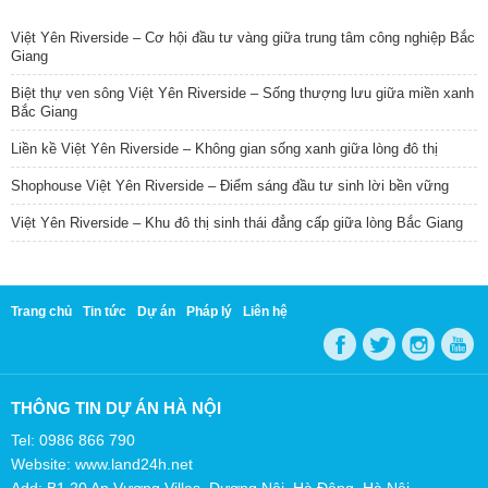
TIN NỔI BẬT
Việt Yên Riverside – Cơ hội đầu tư vàng giữa trung tâm công nghiệp Bắc
Giang
Biệt thự ven sông Việt Yên Riverside – Sống thượng lưu giữa miền xanh
Bắc Giang
Liền kề Việt Yên Riverside – Không gian sống xanh giữa lòng đô thị
Shophouse Việt Yên Riverside – Điểm sáng đầu tư sinh lời bền vững
Việt Yên Riverside – Khu đô thị sinh thái đẳng cấp giữa lòng Bắc Giang
Trang chủ
Tin tức
Dự án
Pháp lý
Liên hệ
THÔNG TIN DỰ ÁN HÀ NỘI
Tel: 0986 866 790
Website: www.land24h.net