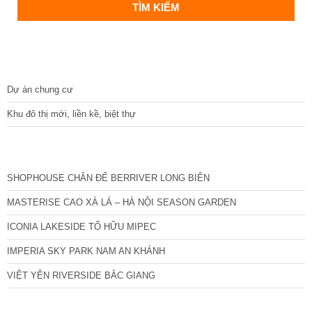
DỰ ÁN
Dự án chung cư
Khu đô thị mới, liền kề, biệt thự
CÁC DỰ ÁN MỚI NHẤT
SHOPHOUSE CHÂN ĐẾ BERRIVER LONG BIÊN
MASTERISE CAO XÀ LÁ – HÀ NỘI SEASON GARDEN
ICONIA LAKESIDE TỐ HỮU MIPEC
IMPERIA SKY PARK NAM AN KHÁNH
VIỆT YÊN RIVERSIDE BẮC GIANG