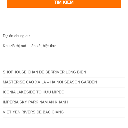
DỰ ÁN
Dự án chung cư
Khu đô thị mới, liền kề, biệt thự
CÁC DỰ ÁN MỚI NHẤT
SHOPHOUSE CHÂN ĐẾ BERRIVER LONG BIÊN
MASTERISE CAO XÀ LÁ – HÀ NỘI SEASON GARDEN
ICONIA LAKESIDE TỐ HỮU MIPEC
IMPERIA SKY PARK NAM AN KHÁNH
VIỆT YÊN RIVERSIDE BẮC GIANG
TIN NỔI BẬT