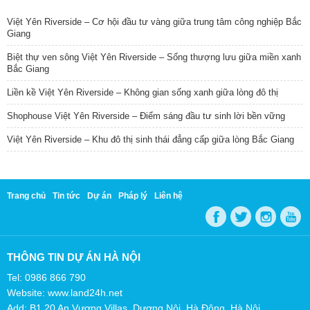
Việt Yên Riverside – Cơ hội đầu tư vàng giữa trung tâm công nghiệp Bắc
Giang
Biệt thự ven sông Việt Yên Riverside – Sống thượng lưu giữa miền xanh
Bắc Giang
Liền kề Việt Yên Riverside – Không gian sống xanh giữa lòng đô thị
Shophouse Việt Yên Riverside – Điểm sáng đầu tư sinh lời bền vững
Việt Yên Riverside – Khu đô thị sinh thái đẳng cấp giữa lòng Bắc Giang
Trang chủ
Tin tức
Dự án
Pháp lý
Liên hệ
THÔNG TIN DỰ ÁN HÀ NỘI
Tel: 0986 866 790
Website: www.land24h.net
Add: B1.20 An Vượng Villas, Dương Nội, Hà Đông, Hà Nội