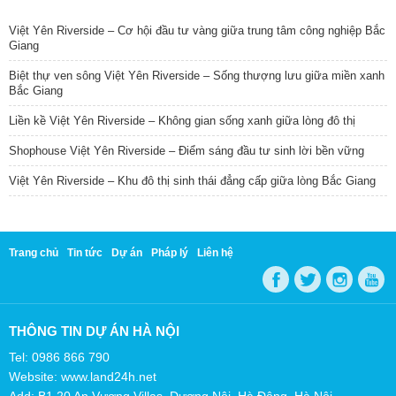
TIN NỔI BẬT
Việt Yên Riverside – Cơ hội đầu tư vàng giữa trung tâm công nghiệp Bắc
Giang
Biệt thự ven sông Việt Yên Riverside – Sống thượng lưu giữa miền xanh
Bắc Giang
Liền kề Việt Yên Riverside – Không gian sống xanh giữa lòng đô thị
Shophouse Việt Yên Riverside – Điểm sáng đầu tư sinh lời bền vững
Việt Yên Riverside – Khu đô thị sinh thái đẳng cấp giữa lòng Bắc Giang
Trang chủ
Tin tức
Dự án
Pháp lý
Liên hệ
THÔNG TIN DỰ ÁN HÀ NỘI
Tel: 0986 866 790
Website: www.land24h.net