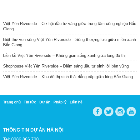
TIN NỔI BẬT
Việt Yên Riverside – Cơ hội đầu tư vàng giữa trung tâm công nghiệp Bắc
Giang
Biệt thự ven sông Việt Yên Riverside – Sống thượng lưu giữa miền xanh
Bắc Giang
Liền kề Việt Yên Riverside – Không gian sống xanh giữa lòng đô thị
Shophouse Việt Yên Riverside – Điểm sáng đầu tư sinh lời bền vững
Việt Yên Riverside – Khu đô thị sinh thái đẳng cấp giữa lòng Bắc Giang
Trang chủ
Tin tức
Dự án
Pháp lý
Liên hệ
THÔNG TIN DỰ ÁN HÀ NỘI
Tel: 0986 866 790