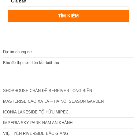
DỰ ÁN
Dự án chung cư
Khu đô thị mới, liền kề, biệt thự
CÁC DỰ ÁN MỚI NHẤT
SHOPHOUSE CHÂN ĐẾ BERRIVER LONG BIÊN
MASTERISE CAO XÀ LÁ – HÀ NỘI SEASON GARDEN
ICONIA LAKESIDE TỐ HỮU MIPEC
IMPERIA SKY PARK NAM AN KHÁNH
VIỆT YÊN RIVERSIDE BẮC GIANG