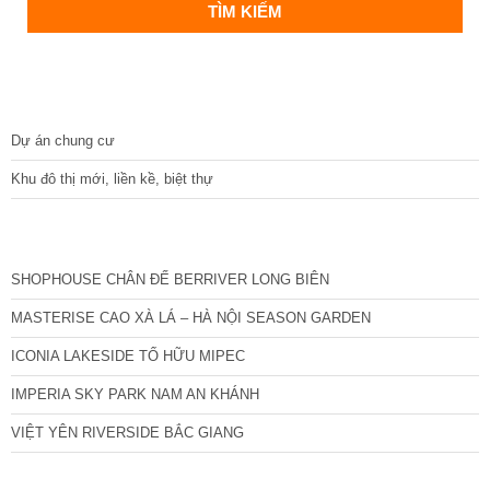
DỰ ÁN
Dự án chung cư
Khu đô thị mới, liền kề, biệt thự
CÁC DỰ ÁN MỚI NHẤT
SHOPHOUSE CHÂN ĐẾ BERRIVER LONG BIÊN
MASTERISE CAO XÀ LÁ – HÀ NỘI SEASON GARDEN
ICONIA LAKESIDE TỐ HỮU MIPEC
IMPERIA SKY PARK NAM AN KHÁNH
VIỆT YÊN RIVERSIDE BẮC GIANG