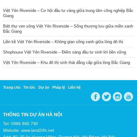
TIN NỔI BẬT
Việt Yên Riverside – Cơ hội đầu tư vàng giữa trung tâm công nghiệp Bắc
Giang
Biệt thự ven sông Việt Yên Riverside – Sống thượng lưu giữa miền xanh
Bắc Giang
Liền kề Việt Yên Riverside – Không gian sống xanh giữa lòng đô thị
Shophouse Việt Yên Riverside – Điểm sáng đầu tư sinh lời bền vững
Việt Yên Riverside – Khu đô thị sinh thái đẳng cấp giữa lòng Bắc Giang
Trang chủ
Tin tức
Dự án
Pháp lý
Liên hệ
THÔNG TIN DỰ ÁN HÀ NỘI
Tel: 0986 866 790
Website: www.land24h.net