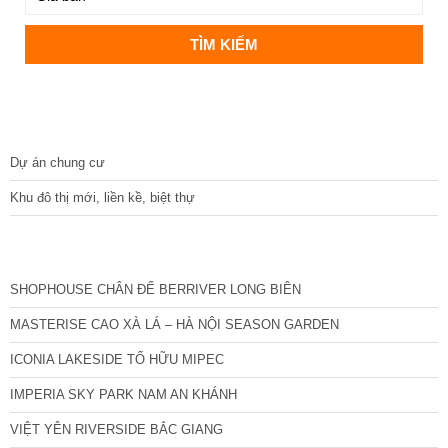
DỰ ÁN
Dự án chung cư
Khu đô thị mới, liền kề, biệt thự
CÁC DỰ ÁN MỚI NHẤT
SHOPHOUSE CHÂN ĐẾ BERRIVER LONG BIÊN
MASTERISE CAO XÀ LÁ – HÀ NỘI SEASON GARDEN
ICONIA LAKESIDE TỐ HỮU MIPEC
IMPERIA SKY PARK NAM AN KHÁNH
VIỆT YÊN RIVERSIDE BẮC GIANG