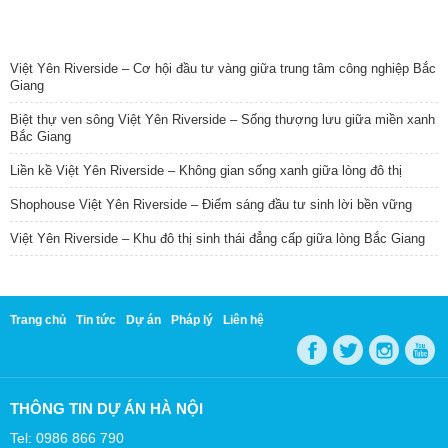
TIN NỔI BẬT
Việt Yên Riverside – Cơ hội đầu tư vàng giữa trung tâm công nghiệp Bắc
Giang
Biệt thự ven sông Việt Yên Riverside – Sống thượng lưu giữa miền xanh
Bắc Giang
Liền kề Việt Yên Riverside – Không gian sống xanh giữa lòng đô thị
Shophouse Việt Yên Riverside – Điểm sáng đầu tư sinh lời bền vững
Việt Yên Riverside – Khu đô thị sinh thái đẳng cấp giữa lòng Bắc Giang
Trang chủ
Tin tức
Dự án
Pháp lý
Liên hệ
THÔNG TIN DỰ ÁN HÀ NỘI
Tel: 0986 866 790