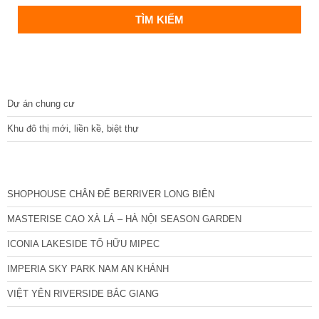
DỰ ÁN
Dự án chung cư
Khu đô thị mới, liền kề, biệt thự
CÁC DỰ ÁN MỚI NHẤT
SHOPHOUSE CHÂN ĐẾ BERRIVER LONG BIÊN
MASTERISE CAO XÀ LÁ – HÀ NỘI SEASON GARDEN
ICONIA LAKESIDE TỐ HỮU MIPEC
IMPERIA SKY PARK NAM AN KHÁNH
VIỆT YÊN RIVERSIDE BẮC GIANG