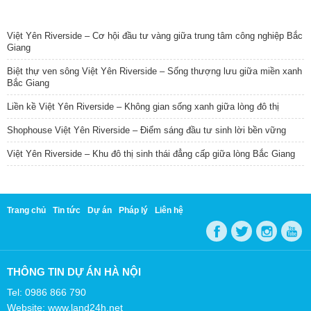
TIN NỔI BẬT
Việt Yên Riverside – Cơ hội đầu tư vàng giữa trung tâm công nghiệp Bắc
Giang
Biệt thự ven sông Việt Yên Riverside – Sống thượng lưu giữa miền xanh
Bắc Giang
Liền kề Việt Yên Riverside – Không gian sống xanh giữa lòng đô thị
Shophouse Việt Yên Riverside – Điểm sáng đầu tư sinh lời bền vững
Việt Yên Riverside – Khu đô thị sinh thái đẳng cấp giữa lòng Bắc Giang
Trang chủ
Tin tức
Dự án
Pháp lý
Liên hệ
THÔNG TIN DỰ ÁN HÀ NỘI
Tel: 0986 866 790
Website: www.land24h.net