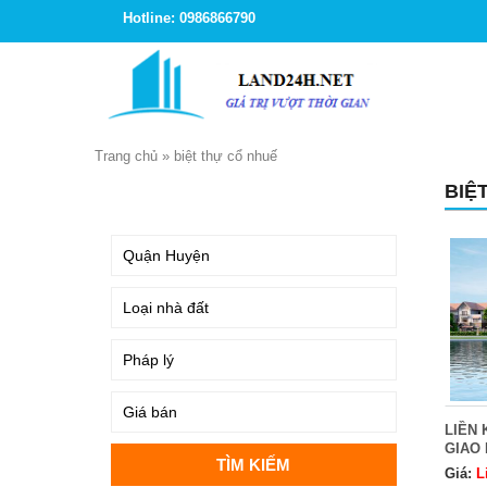
Hotline: 0986866790
Trang chủ
»
biệt thự cổ nhuế
BIỆ
TÌM KIẾM
LIỀN 
GIAO
Giá:
L