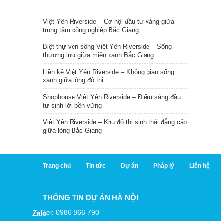
TIN NỔI BẬT
Việt Yên Riverside – Cơ hội đầu tư vàng giữa
trung tâm công nghiệp Bắc Giang
Biệt thự ven sông Việt Yên Riverside – Sống
thượng lưu giữa miền xanh Bắc Giang
Liền kề Việt Yên Riverside – Không gian sống
xanh giữa lòng đô thị
Shophouse Việt Yên Riverside – Điểm sáng đầu
tư sinh lời bền vững
Việt Yên Riverside – Khu đô thị sinh thái đẳng cấp
giữa lòng Bắc Giang
Trang chủ
Tin tức
Dự án
Pháp lý
Liên hệ
THÔNG TIN DỰ ÁN HÀ NỘI
Tel: 0986 866 790
Zalo