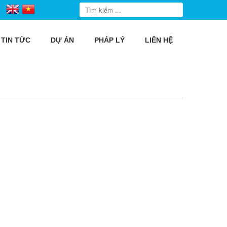
TIN TỨC
DỰ ÁN
PHÁP LÝ
LIÊN HỆ