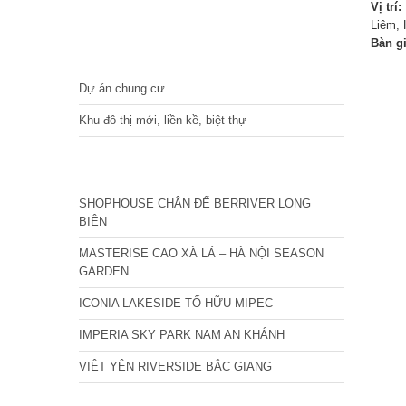
Vị trí:
Liêm, 
Bàn g
DỰ ÁN
Dự án chung cư
Khu đô thị mới, liền kề, biệt thự
CÁC DỰ ÁN MỚI NHẤT
SHOPHOUSE CHÂN ĐẾ BERRIVER LONG
BIÊN
MASTERISE CAO XÀ LÁ – HÀ NỘI SEASON
GARDEN
ICONIA LAKESIDE TỐ HỮU MIPEC
IMPERIA SKY PARK NAM AN KHÁNH
VIỆT YÊN RIVERSIDE BẮC GIANG