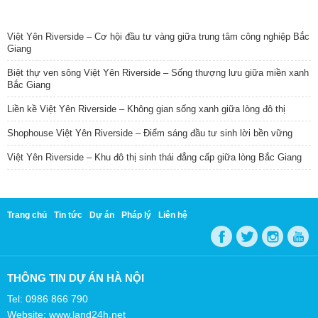
TIN NỔI BẬT
Việt Yên Riverside – Cơ hội đầu tư vàng giữa trung tâm công nghiệp Bắc
Giang
Biệt thự ven sông Việt Yên Riverside – Sống thượng lưu giữa miền xanh
Bắc Giang
Liền kề Việt Yên Riverside – Không gian sống xanh giữa lòng đô thị
Shophouse Việt Yên Riverside – Điểm sáng đầu tư sinh lời bền vững
Việt Yên Riverside – Khu đô thị sinh thái đẳng cấp giữa lòng Bắc Giang
Trang chủ
Tin tức
Dự án
Pháp lý
Liên hệ
THÔNG TIN DỰ ÁN HÀ NỘI
Tel: 0986 866 790
Website: www.land24h.net