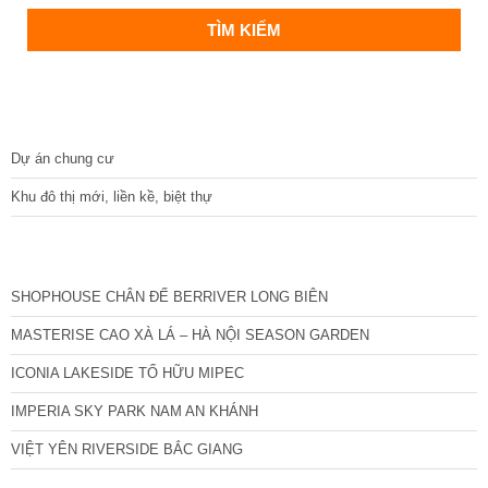
DỰ ÁN
Dự án chung cư
Khu đô thị mới, liền kề, biệt thự
CÁC DỰ ÁN MỚI NHẤT
SHOPHOUSE CHÂN ĐẾ BERRIVER LONG BIÊN
MASTERISE CAO XÀ LÁ – HÀ NỘI SEASON GARDEN
ICONIA LAKESIDE TỐ HỮU MIPEC
IMPERIA SKY PARK NAM AN KHÁNH
VIỆT YÊN RIVERSIDE BẮC GIANG