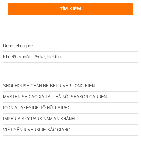
DỰ ÁN
Dự án chung cư
Khu đô thị mới, liền kề, biệt thự
CÁC DỰ ÁN MỚI NHẤT
SHOPHOUSE CHÂN ĐẾ BERRIVER LONG BIÊN
MASTERISE CAO XÀ LÁ – HÀ NỘI SEASON GARDEN
ICONIA LAKESIDE TỐ HỮU MIPEC
IMPERIA SKY PARK NAM AN KHÁNH
VIỆT YÊN RIVERSIDE BẮC GIANG