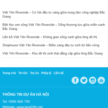
TIN NỔI BẬT
Việt Yên Riverside – Cơ hội đầu tư vàng giữa trung tâm công nghiệp Bắc
Giang
Biệt thự ven sông Việt Yên Riverside – Sống thượng lưu giữa miền xanh
Bắc Giang
Liền kề Việt Yên Riverside – Không gian sống xanh giữa lòng đô thị
Shophouse Việt Yên Riverside – Điểm sáng đầu tư sinh lời bền vững
Việt Yên Riverside – Khu đô thị sinh thái đẳng cấp giữa lòng Bắc Giang
Trang chủ
Tin tức
Dự án
Pháp lý
Liên hệ
THÔNG TIN DỰ ÁN HÀ NỘI
Tel: 0986 866 790
Website: www.land24h.net