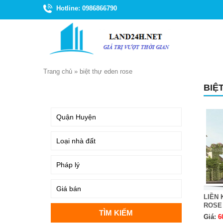
Hotline: 0986866790
Trang chủ
»
biệt thự eden rose
BIỆ
TÌM KIẾM
LIỀN 
ROSE
Giá:
6