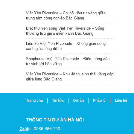
TIN NỔI BẬT
Việt Yên Riverside – Cơ hội đầu tư vàng giữa
trung tâm công nghiệp Bắc Giang
Biệt thự ven sông Việt Yên Riverside – Sống
thượng lưu giữa miền xanh Bắc Giang
Liền kề Việt Yên Riverside – Không gian sống
xanh giữa lòng đô thị
Shophouse Việt Yên Riverside – Điểm sáng đầu
tư sinh lời bền vững
Việt Yên Riverside – Khu đô thị sinh thái đẳng cấp
giữa lòng Bắc Giang
Trang chủ
Tin tức
Dự án
Pháp lý
Liên hệ
THÔNG TIN DỰ ÁN HÀ NỘI
Tel: 0986 866 790
Zalo