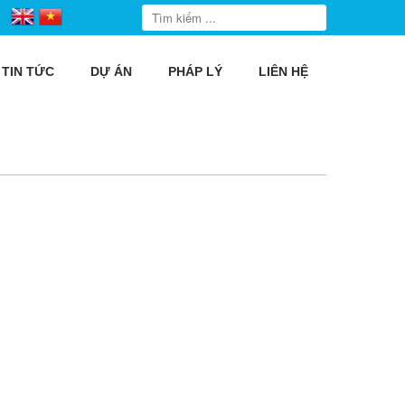
TIN TỨC
DỰ ÁN
PHÁP LÝ
LIÊN HỆ