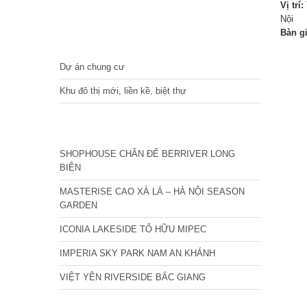
Vị trí:
Nội
Bàn g
DỰ ÁN
Dự án chung cư
Khu đô thị mới, liền kề, biệt thự
CÁC DỰ ÁN MỚI NHẤT
SHOPHOUSE CHÂN ĐẾ BERRIVER LONG
BIÊN
MASTERISE CAO XÀ LÁ – HÀ NỘI SEASON
GARDEN
ICONIA LAKESIDE TỐ HỮU MIPEC
IMPERIA SKY PARK NAM AN KHÁNH
VIỆT YÊN RIVERSIDE BẮC GIANG