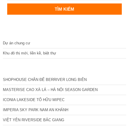
DỰ ÁN
Dự án chung cư
Khu đô thị mới, liền kề, biệt thự
CÁC DỰ ÁN MỚI NHẤT
SHOPHOUSE CHÂN ĐẾ BERRIVER LONG BIÊN
MASTERISE CAO XÀ LÁ – HÀ NỘI SEASON GARDEN
ICONIA LAKESIDE TỐ HỮU MIPEC
IMPERIA SKY PARK NAM AN KHÁNH
VIỆT YÊN RIVERSIDE BẮC GIANG