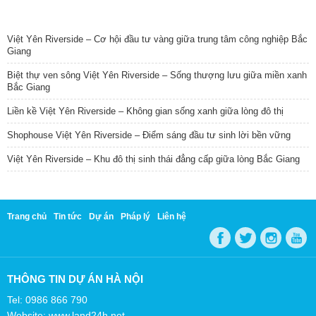
TIN NỔI BẬT
Việt Yên Riverside – Cơ hội đầu tư vàng giữa trung tâm công nghiệp Bắc
Giang
Biệt thự ven sông Việt Yên Riverside – Sống thượng lưu giữa miền xanh
Bắc Giang
Liền kề Việt Yên Riverside – Không gian sống xanh giữa lòng đô thị
Shophouse Việt Yên Riverside – Điểm sáng đầu tư sinh lời bền vững
Việt Yên Riverside – Khu đô thị sinh thái đẳng cấp giữa lòng Bắc Giang
Trang chủ
Tin tức
Dự án
Pháp lý
Liên hệ
THÔNG TIN DỰ ÁN HÀ NỘI
Tel: 0986 866 790
Website: www.land24h.net