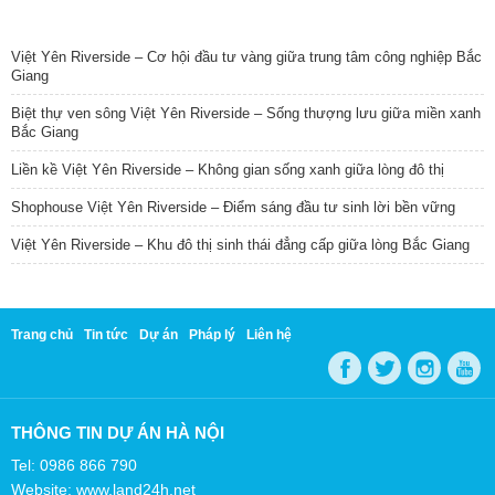
TIN NỔI BẬT
Việt Yên Riverside – Cơ hội đầu tư vàng giữa trung tâm công nghiệp Bắc
Giang
Biệt thự ven sông Việt Yên Riverside – Sống thượng lưu giữa miền xanh
Bắc Giang
Liền kề Việt Yên Riverside – Không gian sống xanh giữa lòng đô thị
Shophouse Việt Yên Riverside – Điểm sáng đầu tư sinh lời bền vững
Việt Yên Riverside – Khu đô thị sinh thái đẳng cấp giữa lòng Bắc Giang
Trang chủ
Tin tức
Dự án
Pháp lý
Liên hệ
THÔNG TIN DỰ ÁN HÀ NỘI
Tel: 0986 866 790
Website: www.land24h.net