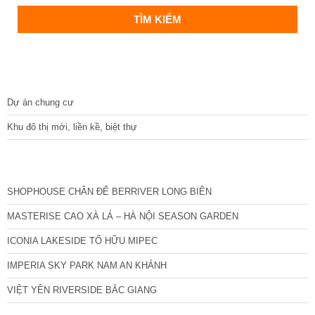
DỰ ÁN
Dự án chung cư
Khu đô thị mới, liền kề, biệt thự
CÁC DỰ ÁN MỚI NHẤT
SHOPHOUSE CHÂN ĐẾ BERRIVER LONG BIÊN
MASTERISE CAO XÀ LÁ – HÀ NỘI SEASON GARDEN
ICONIA LAKESIDE TỐ HỮU MIPEC
IMPERIA SKY PARK NAM AN KHÁNH
VIỆT YÊN RIVERSIDE BẮC GIANG