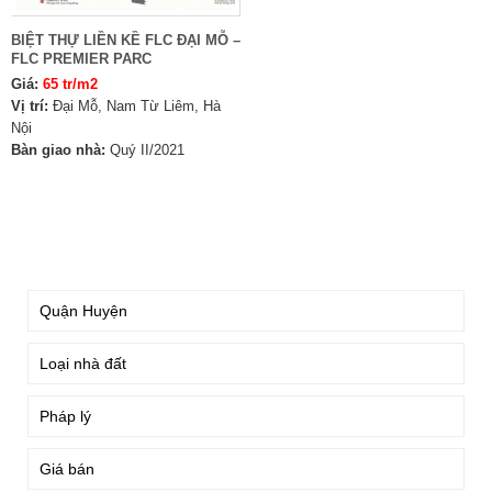
BIỆT THỰ LIỀN KỀ FLC ĐẠI MỖ –
FLC PREMIER PARC
Giá:
65 tr/m2
Vị trí:
Đại Mỗ, Nam Từ Liêm, Hà
Nội
Bàn giao nhà:
Quý II/2021
TÌM KIẾM