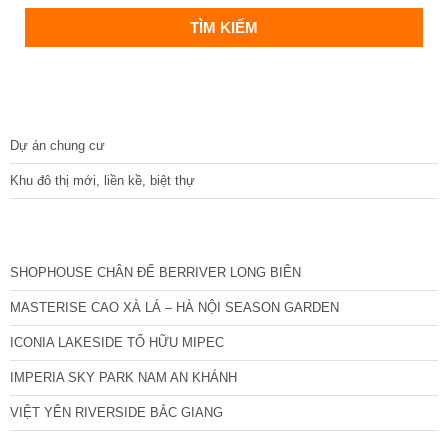
DỰ ÁN
Dự án chung cư
Khu đô thị mới, liền kề, biệt thự
CÁC DỰ ÁN MỚI NHẤT
SHOPHOUSE CHÂN ĐẾ BERRIVER LONG BIÊN
MASTERISE CAO XÀ LÁ – HÀ NỘI SEASON GARDEN
ICONIA LAKESIDE TỐ HỮU MIPEC
IMPERIA SKY PARK NAM AN KHÁNH
VIỆT YÊN RIVERSIDE BẮC GIANG