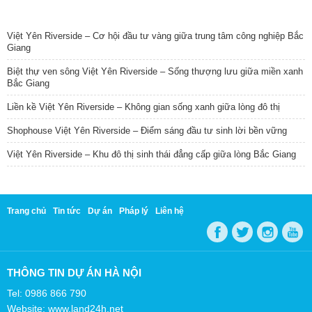
TIN NỔI BẬT
Việt Yên Riverside – Cơ hội đầu tư vàng giữa trung tâm công nghiệp Bắc
Giang
Biệt thự ven sông Việt Yên Riverside – Sống thượng lưu giữa miền xanh
Bắc Giang
Liền kề Việt Yên Riverside – Không gian sống xanh giữa lòng đô thị
Shophouse Việt Yên Riverside – Điểm sáng đầu tư sinh lời bền vững
Việt Yên Riverside – Khu đô thị sinh thái đẳng cấp giữa lòng Bắc Giang
Trang chủ
Tin tức
Dự án
Pháp lý
Liên hệ
THÔNG TIN DỰ ÁN HÀ NỘI
Tel: 0986 866 790
Website: www.land24h.net