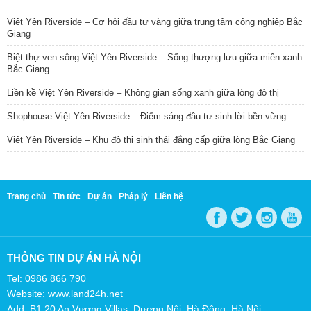
Việt Yên Riverside – Cơ hội đầu tư vàng giữa trung tâm công nghiệp Bắc
Giang
Biệt thự ven sông Việt Yên Riverside – Sống thượng lưu giữa miền xanh
Bắc Giang
Liền kề Việt Yên Riverside – Không gian sống xanh giữa lòng đô thị
Shophouse Việt Yên Riverside – Điểm sáng đầu tư sinh lời bền vững
Việt Yên Riverside – Khu đô thị sinh thái đẳng cấp giữa lòng Bắc Giang
Trang chủ
Tin tức
Dự án
Pháp lý
Liên hệ
THÔNG TIN DỰ ÁN HÀ NỘI
Tel: 0986 866 790
Website: www.land24h.net
Add: B1.20 An Vượng Villas, Dương Nội, Hà Đông, Hà Nội