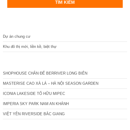
DỰ ÁN
Dự án chung cư
Khu đô thị mới, liền kề, biệt thự
CÁC DỰ ÁN MỚI NHẤT
SHOPHOUSE CHÂN ĐẾ BERRIVER LONG BIÊN
MASTERISE CAO XÀ LÁ – HÀ NỘI SEASON GARDEN
ICONIA LAKESIDE TỐ HỮU MIPEC
IMPERIA SKY PARK NAM AN KHÁNH
VIỆT YÊN RIVERSIDE BẮC GIANG
TIN NỔI BẬT