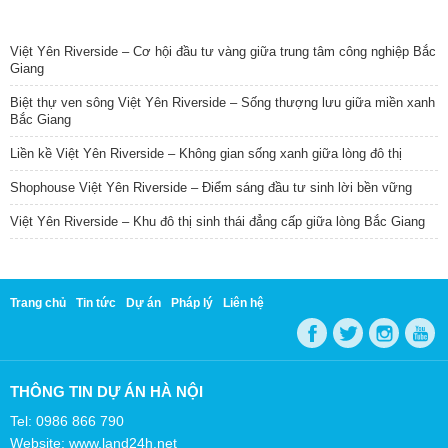
TIN NỔI BẬT
Việt Yên Riverside – Cơ hội đầu tư vàng giữa trung tâm công nghiệp Bắc
Giang
Biệt thự ven sông Việt Yên Riverside – Sống thượng lưu giữa miền xanh
Bắc Giang
Liền kề Việt Yên Riverside – Không gian sống xanh giữa lòng đô thị
Shophouse Việt Yên Riverside – Điểm sáng đầu tư sinh lời bền vững
Việt Yên Riverside – Khu đô thị sinh thái đẳng cấp giữa lòng Bắc Giang
Trang chủ
Tin tức
Dự án
Pháp lý
Liên hệ
THÔNG TIN DỰ ÁN HÀ NỘI
Tel: 0986 866 790
Website: www.land24h.net