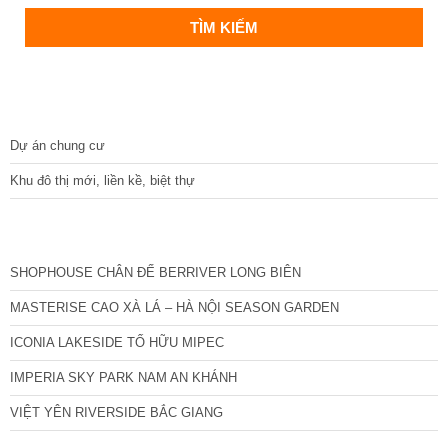
DỰ ÁN
Dự án chung cư
Khu đô thị mới, liền kề, biệt thự
CÁC DỰ ÁN MỚI NHẤT
SHOPHOUSE CHÂN ĐẾ BERRIVER LONG BIÊN
MASTERISE CAO XÀ LÁ – HÀ NỘI SEASON GARDEN
ICONIA LAKESIDE TỐ HỮU MIPEC
IMPERIA SKY PARK NAM AN KHÁNH
VIỆT YÊN RIVERSIDE BẮC GIANG