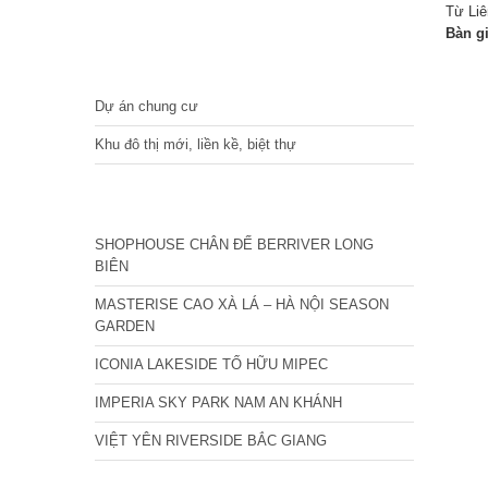
Từ Liê
Bàn g
DỰ ÁN
Dự án chung cư
Khu đô thị mới, liền kề, biệt thự
CÁC DỰ ÁN MỚI NHẤT
SHOPHOUSE CHÂN ĐẾ BERRIVER LONG
BIÊN
MASTERISE CAO XÀ LÁ – HÀ NỘI SEASON
GARDEN
ICONIA LAKESIDE TỐ HỮU MIPEC
IMPERIA SKY PARK NAM AN KHÁNH
VIỆT YÊN RIVERSIDE BẮC GIANG