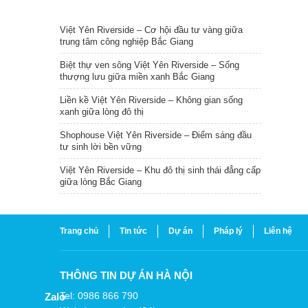
TIN NỔI BẬT
Việt Yên Riverside – Cơ hội đầu tư vàng giữa
trung tâm công nghiệp Bắc Giang
Biệt thự ven sông Việt Yên Riverside – Sống
thượng lưu giữa miền xanh Bắc Giang
Liền kề Việt Yên Riverside – Không gian sống
xanh giữa lòng đô thị
Shophouse Việt Yên Riverside – Điểm sáng đầu
tư sinh lời bền vững
Việt Yên Riverside – Khu đô thị sinh thái đẳng cấp
giữa lòng Bắc Giang
Trang chủ
Tin tức
Dự án
Pháp lý
Liên hệ
THÔNG TIN DỰ ÁN HÀ NỘI
Tel: 0986 866 790
Zalo