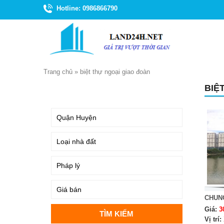
Hotline: 0986866790
Trang chủ
»
biệt thự ngoại giao đoàn
BIỆ
TÌM KIẾM
CHUN
Giá:
3
Vị trí: