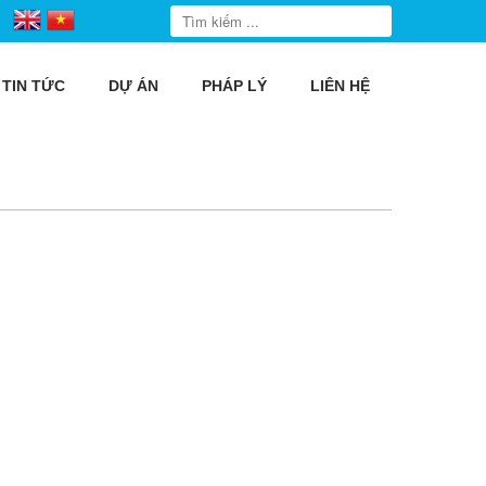
TIN TỨC
DỰ ÁN
PHÁP LÝ
LIÊN HỆ