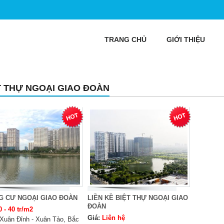
TRANG CHỦ
GIỚI THIỆU
T THỰ NGOẠI GIAO ĐOÀN
G CƯ NGOẠI GIAO ĐOÀN
LIỀN KỀ BIỆT THỰ NGOẠI GIAO
ĐOÀN
0 - 40 tr/m2
Giá:
Liên hệ
Xuân Đỉnh - Xuân Tảo, Bắc