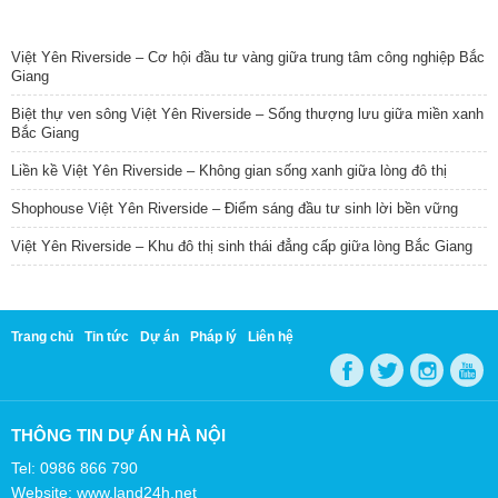
TIN NỔI BẬT
Việt Yên Riverside – Cơ hội đầu tư vàng giữa trung tâm công nghiệp Bắc
Giang
Biệt thự ven sông Việt Yên Riverside – Sống thượng lưu giữa miền xanh
Bắc Giang
Liền kề Việt Yên Riverside – Không gian sống xanh giữa lòng đô thị
Shophouse Việt Yên Riverside – Điểm sáng đầu tư sinh lời bền vững
Việt Yên Riverside – Khu đô thị sinh thái đẳng cấp giữa lòng Bắc Giang
Trang chủ
Tin tức
Dự án
Pháp lý
Liên hệ
THÔNG TIN DỰ ÁN HÀ NỘI
Tel: 0986 866 790
Website: www.land24h.net