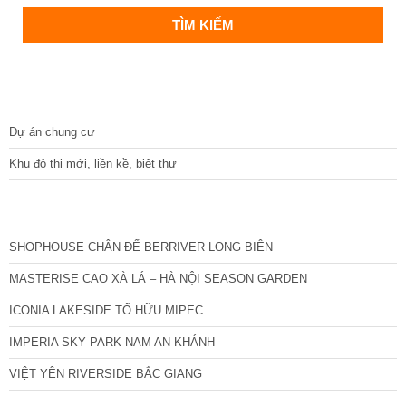
DỰ ÁN
Dự án chung cư
Khu đô thị mới, liền kề, biệt thự
CÁC DỰ ÁN MỚI NHẤT
SHOPHOUSE CHÂN ĐẾ BERRIVER LONG BIÊN
MASTERISE CAO XÀ LÁ – HÀ NỘI SEASON GARDEN
ICONIA LAKESIDE TỐ HỮU MIPEC
IMPERIA SKY PARK NAM AN KHÁNH
VIỆT YÊN RIVERSIDE BẮC GIANG