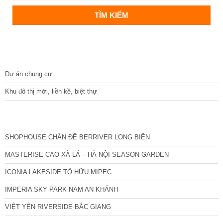
DỰ ÁN
Dự án chung cư
Khu đô thị mới, liền kề, biệt thự
CÁC DỰ ÁN MỚI NHẤT
SHOPHOUSE CHÂN ĐẾ BERRIVER LONG BIÊN
MASTERISE CAO XÀ LÁ – HÀ NỘI SEASON GARDEN
ICONIA LAKESIDE TỐ HỮU MIPEC
IMPERIA SKY PARK NAM AN KHÁNH
VIỆT YÊN RIVERSIDE BẮC GIANG