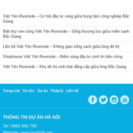
TIN NỔI BẬT
Việt Yên Riverside – Cơ hội đầu tư vàng giữa trung tâm công nghiệp Bắc
Giang
Biệt thự ven sông Việt Yên Riverside – Sống thượng lưu giữa miền xanh
Bắc Giang
Liền kề Việt Yên Riverside – Không gian sống xanh giữa lòng đô thị
Shophouse Việt Yên Riverside – Điểm sáng đầu tư sinh lời bền vững
Việt Yên Riverside – Khu đô thị sinh thái đẳng cấp giữa lòng Bắc Giang
Trang chủ
Tin tức
Dự án
Pháp lý
Liên hệ
THÔNG TIN DỰ ÁN HÀ NỘI
Tel: 0986 866 790
Website: www.land24h.net