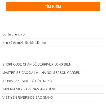
DỰ ÁN
Dự án chung cư
Khu đô thị mới, liền kề, biệt thự
CÁC DỰ ÁN MỚI NHẤT
SHOPHOUSE CHÂN ĐẾ BERRIVER LONG BIÊN
MASTERISE CAO XÀ LÁ – HÀ NỘI SEASON GARDEN
ICONIA LAKESIDE TỐ HỮU MIPEC
IMPERIA SKY PARK NAM AN KHÁNH
VIỆT YÊN RIVERSIDE BẮC GIANG