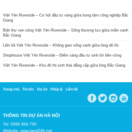
TIN NỔI BẬT
Việt Yên Riverside – Cơ hội đầu tư vàng giữa trung tâm công nghiệp Bắc
Giang
Biệt thự ven sông Việt Yên Riverside – Sống thượng lưu giữa miền xanh
Bắc Giang
Liền kề Việt Yên Riverside – Không gian sống xanh giữa lòng đô thị
Shophouse Việt Yên Riverside – Điểm sáng đầu tư sinh lời bền vững
Việt Yên Riverside – Khu đô thị sinh thái đẳng cấp giữa lòng Bắc Giang
Trang chủ
Tin tức
Dự án
Pháp lý
Liên hệ
THÔNG TIN DỰ ÁN HÀ NỘI
Tel: 0986 866 790
Website: www.land24h.net