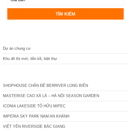
DỰ ÁN
Dự án chung cư
Khu đô thị mới, liền kề, biệt thự
CÁC DỰ ÁN MỚI NHẤT
SHOPHOUSE CHÂN ĐẾ BERRIVER LONG BIÊN
MASTERISE CAO XÀ LÁ – HÀ NỘI SEASON GARDEN
ICONIA LAKESIDE TỐ HỮU MIPEC
IMPERIA SKY PARK NAM AN KHÁNH
VIỆT YÊN RIVERSIDE BẮC GIANG