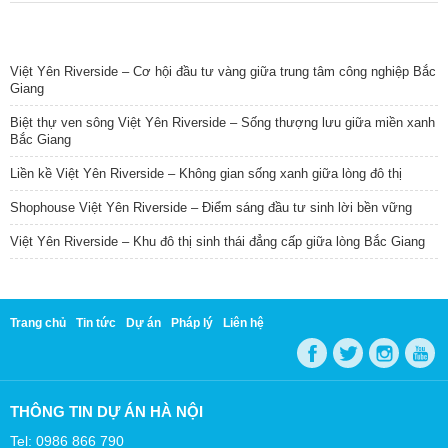
TIN NỔI BẬT
Việt Yên Riverside – Cơ hội đầu tư vàng giữa trung tâm công nghiệp Bắc
Giang
Biệt thự ven sông Việt Yên Riverside – Sống thượng lưu giữa miền xanh
Bắc Giang
Liền kề Việt Yên Riverside – Không gian sống xanh giữa lòng đô thị
Shophouse Việt Yên Riverside – Điểm sáng đầu tư sinh lời bền vững
Việt Yên Riverside – Khu đô thị sinh thái đẳng cấp giữa lòng Bắc Giang
Trang chủ
Tin tức
Dự án
Pháp lý
Liên hệ
THÔNG TIN DỰ ÁN HÀ NỘI
Tel: 0986 866 790