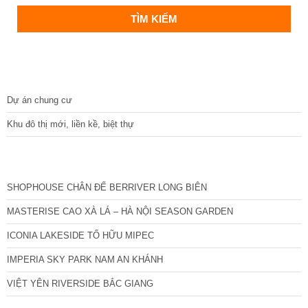
DỰ ÁN
Dự án chung cư
Khu đô thị mới, liền kề, biệt thự
CÁC DỰ ÁN MỚI NHẤT
SHOPHOUSE CHÂN ĐẾ BERRIVER LONG BIÊN
MASTERISE CAO XÀ LÁ – HÀ NỘI SEASON GARDEN
ICONIA LAKESIDE TỐ HỮU MIPEC
IMPERIA SKY PARK NAM AN KHÁNH
VIỆT YÊN RIVERSIDE BẮC GIANG