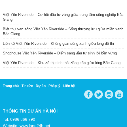
TIN NỔI BẬT
Việt Yên Riverside – Cơ hội đầu tư vàng giữa trung tâm công nghiệp Bắc
Giang
Biệt thự ven sông Việt Yên Riverside – Sống thượng lưu giữa miền xanh
Bắc Giang
Liền kề Việt Yên Riverside – Không gian sống xanh giữa lòng đô thị
Shophouse Việt Yên Riverside – Điểm sáng đầu tư sinh lời bền vững
Việt Yên Riverside – Khu đô thị sinh thái đẳng cấp giữa lòng Bắc Giang
Trang chủ
Tin tức
Dự án
Pháp lý
Liên hệ
THÔNG TIN DỰ ÁN HÀ NỘI
Tel: 0986 866 790
Website: www.land24h.net