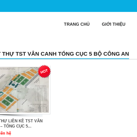
TRANG CHỦ
GIỚI THIỆU
T THỰ TST VÂN CANH TỔNG CỤC 5 BỘ CÔNG AN
THỰ LIỀN KỀ TST VÂN
– TỔNG CỤC 5...
iên hệ