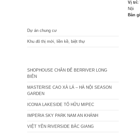
Vị trí:
Nội
Bàn g
DỰ ÁN
Dự án chung cư
Khu đô thị mới, liền kề, biệt thự
CÁC DỰ ÁN MỚI NHẤT
SHOPHOUSE CHÂN ĐẾ BERRIVER LONG
BIÊN
MASTERISE CAO XÀ LÁ – HÀ NỘI SEASON
GARDEN
ICONIA LAKESIDE TỐ HỮU MIPEC
IMPERIA SKY PARK NAM AN KHÁNH
VIỆT YÊN RIVERSIDE BẮC GIANG