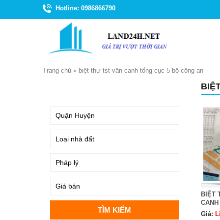
Hotline: 0986866790
Trang chủ
»
biệt thự tst vân canh tổng cục 5 bộ công an
BIỆ
TÌM KIẾM
BIỆT 
CANH 
Giá:
L