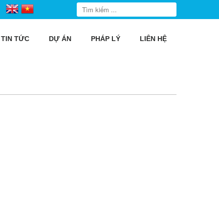
TIN TỨC
DỰ ÁN
PHÁP LÝ
LIÊN HỆ