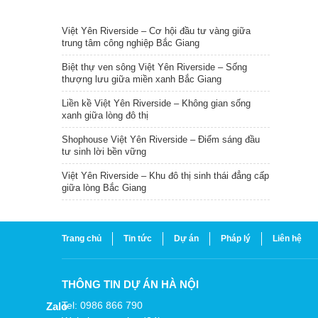
TIN NỔI BẬT
Việt Yên Riverside – Cơ hội đầu tư vàng giữa
trung tâm công nghiệp Bắc Giang
Biệt thự ven sông Việt Yên Riverside – Sống
thượng lưu giữa miền xanh Bắc Giang
Liền kề Việt Yên Riverside – Không gian sống
xanh giữa lòng đô thị
Shophouse Việt Yên Riverside – Điểm sáng đầu
tư sinh lời bền vững
Việt Yên Riverside – Khu đô thị sinh thái đẳng cấp
giữa lòng Bắc Giang
Trang chủ
Tin tức
Dự án
Pháp lý
Liên hệ
THÔNG TIN DỰ ÁN HÀ NỘI
Tel: 0986 866 790
Zalo