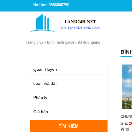
Hotline: 0986866790
Trang chủ
»
bình minh garden 93 đức giang
BÌN
TÌM KIẾM
CHUN
Giá:
2
Vị trí: