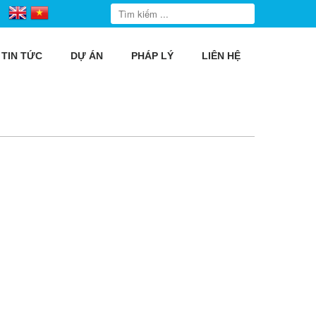
TIN TỨC
DỰ ÁN
PHÁP LÝ
LIÊN HỆ