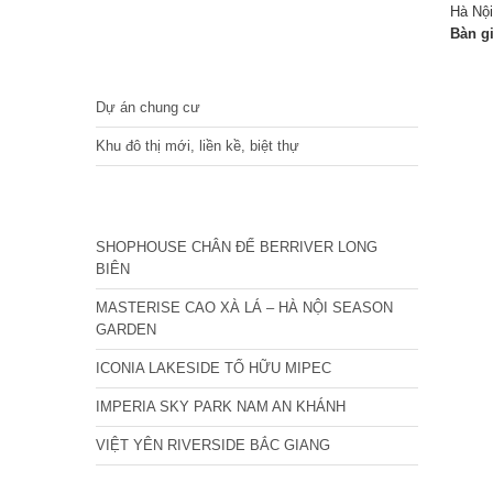
Hà Nội
Bàn g
DỰ ÁN
Dự án chung cư
Khu đô thị mới, liền kề, biệt thự
CÁC DỰ ÁN MỚI NHẤT
SHOPHOUSE CHÂN ĐẾ BERRIVER LONG
BIÊN
MASTERISE CAO XÀ LÁ – HÀ NỘI SEASON
GARDEN
ICONIA LAKESIDE TỐ HỮU MIPEC
IMPERIA SKY PARK NAM AN KHÁNH
VIỆT YÊN RIVERSIDE BẮC GIANG