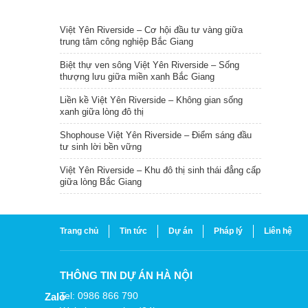
TIN NỔI BẬT
Việt Yên Riverside – Cơ hội đầu tư vàng giữa
trung tâm công nghiệp Bắc Giang
Biệt thự ven sông Việt Yên Riverside – Sống
thượng lưu giữa miền xanh Bắc Giang
Liền kề Việt Yên Riverside – Không gian sống
xanh giữa lòng đô thị
Shophouse Việt Yên Riverside – Điểm sáng đầu
tư sinh lời bền vững
Việt Yên Riverside – Khu đô thị sinh thái đẳng cấp
giữa lòng Bắc Giang
Trang chủ
Tin tức
Dự án
Pháp lý
Liên hệ
THÔNG TIN DỰ ÁN HÀ NỘI
Tel: 0986 866 790
Zalo