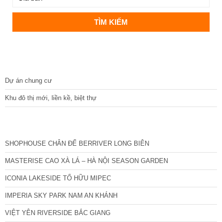
DỰ ÁN
Dự án chung cư
Khu đô thị mới, liền kề, biệt thự
CÁC DỰ ÁN MỚI NHẤT
SHOPHOUSE CHÂN ĐẾ BERRIVER LONG BIÊN
MASTERISE CAO XÀ LÁ – HÀ NỘI SEASON GARDEN
ICONIA LAKESIDE TỐ HỮU MIPEC
IMPERIA SKY PARK NAM AN KHÁNH
VIỆT YÊN RIVERSIDE BẮC GIANG