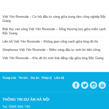
TIN NỔI BẬT
Việt Yên Riverside – Cơ hội đầu tư vàng giữa trung tâm công nghiệp Bắc
Giang
Biệt thự ven sông Việt Yên Riverside – Sống thượng lưu giữa miền xanh
Bắc Giang
Liền kề Việt Yên Riverside – Không gian sống xanh giữa lòng đô thị
Shophouse Việt Yên Riverside – Điểm sáng đầu tư sinh lời bền vững
Việt Yên Riverside – Khu đô thị sinh thái đẳng cấp giữa lòng Bắc Giang
Trang chủ
Tin tức
Dự án
Pháp lý
Liên hệ
THÔNG TIN DỰ ÁN HÀ NỘI
Tel: 0986 866 790