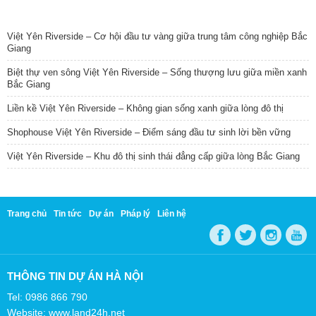
TIN NỔI BẬT
Việt Yên Riverside – Cơ hội đầu tư vàng giữa trung tâm công nghiệp Bắc
Giang
Biệt thự ven sông Việt Yên Riverside – Sống thượng lưu giữa miền xanh
Bắc Giang
Liền kề Việt Yên Riverside – Không gian sống xanh giữa lòng đô thị
Shophouse Việt Yên Riverside – Điểm sáng đầu tư sinh lời bền vững
Việt Yên Riverside – Khu đô thị sinh thái đẳng cấp giữa lòng Bắc Giang
Trang chủ
Tin tức
Dự án
Pháp lý
Liên hệ
THÔNG TIN DỰ ÁN HÀ NỘI
Tel: 0986 866 790
Website: www.land24h.net