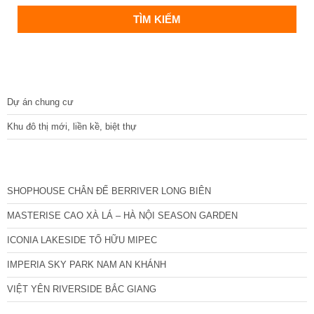
DỰ ÁN
Dự án chung cư
Khu đô thị mới, liền kề, biệt thự
CÁC DỰ ÁN MỚI NHẤT
SHOPHOUSE CHÂN ĐẾ BERRIVER LONG BIÊN
MASTERISE CAO XÀ LÁ – HÀ NỘI SEASON GARDEN
ICONIA LAKESIDE TỐ HỮU MIPEC
IMPERIA SKY PARK NAM AN KHÁNH
VIỆT YÊN RIVERSIDE BẮC GIANG