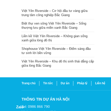
TIN NỔI BẬT
Việt Yên Riverside – Cơ hội đầu tư vàng giữa
trung tâm công nghiệp Bắc Giang
Biệt thự ven sông Việt Yên Riverside – Sống
thượng lưu giữa miền xanh Bắc Giang
Liền kề Việt Yên Riverside – Không gian sống
xanh giữa lòng đô thị
Shophouse Việt Yên Riverside – Điểm sáng đầu
tư sinh lời bền vững
Việt Yên Riverside – Khu đô thị sinh thái đẳng cấp
giữa lòng Bắc Giang
Trang chủ
Tin tức
Dự án
Pháp lý
Liên hệ
THÔNG TIN DỰ ÁN HÀ NỘI
Tel: 0986 866 790
Zalo