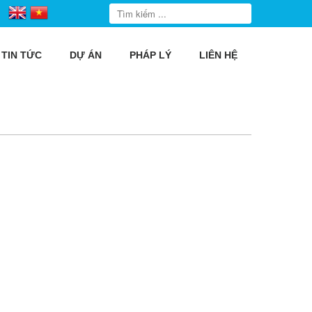
TIN TỨC
DỰ ÁN
PHÁP LÝ
LIÊN HỆ