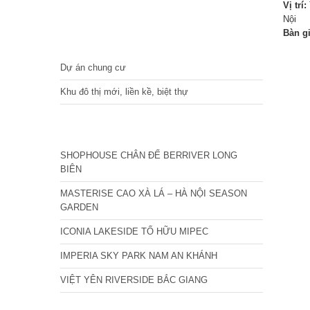
Vị trí:
Nội
Bàn g
DỰ ÁN
Dự án chung cư
Khu đô thị mới, liền kề, biệt thự
CÁC DỰ ÁN MỚI NHẤT
SHOPHOUSE CHÂN ĐẾ BERRIVER LONG
BIÊN
MASTERISE CAO XÀ LÁ – HÀ NỘI SEASON
GARDEN
ICONIA LAKESIDE TỐ HỮU MIPEC
IMPERIA SKY PARK NAM AN KHÁNH
VIỆT YÊN RIVERSIDE BẮC GIANG