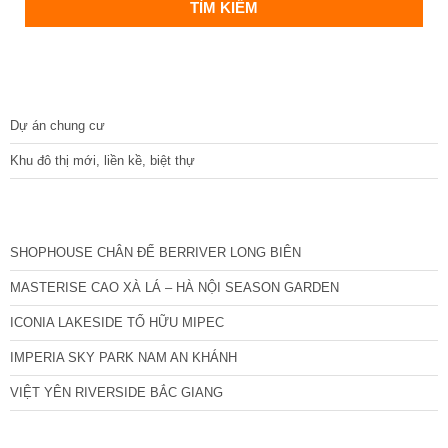
DỰ ÁN
Dự án chung cư
Khu đô thị mới, liền kề, biệt thự
CÁC DỰ ÁN MỚI NHẤT
SHOPHOUSE CHÂN ĐẾ BERRIVER LONG BIÊN
MASTERISE CAO XÀ LÁ – HÀ NỘI SEASON GARDEN
ICONIA LAKESIDE TỐ HỮU MIPEC
IMPERIA SKY PARK NAM AN KHÁNH
VIỆT YÊN RIVERSIDE BẮC GIANG
TIN NỔI BẬT