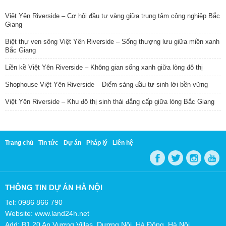
Việt Yên Riverside – Cơ hội đầu tư vàng giữa trung tâm công nghiệp Bắc
Giang
Biệt thự ven sông Việt Yên Riverside – Sống thượng lưu giữa miền xanh
Bắc Giang
Liền kề Việt Yên Riverside – Không gian sống xanh giữa lòng đô thị
Shophouse Việt Yên Riverside – Điểm sáng đầu tư sinh lời bền vững
Việt Yên Riverside – Khu đô thị sinh thái đẳng cấp giữa lòng Bắc Giang
Trang chủ
Tin tức
Dự án
Pháp lý
Liên hệ
THÔNG TIN DỰ ÁN HÀ NỘI
Tel: 0986 866 790
Website: www.land24h.net
Add: B1.20 An Vượng Villas, Dương Nội, Hà Đông, Hà Nội